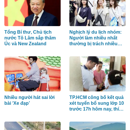
Tổng Bí thư, Chủ tịch
Nghịch lý du lịch nhóm:
nước Tô Lâm sắp thăm
Người làm nhiều nhất
Úc và New Zealand
thường bị trách nhiều
nhất
Nhiều người hát sai lời
TP.HCM công bố kết quả
bài ‘Xe đạp’
xét tuyển bổ sung lớp 10
trước 17h hôm nay, thí
sinh xem ở đâu?