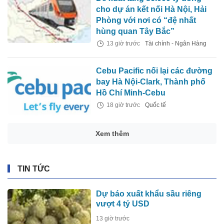
cho dự án kết nối Hà Nội, Hải
Phòng với nơi có “đệ nhất
hùng quan Tây Bắc”
13 giờ trước
Tài chính - Ngân Hàng
Cebu Pacific nối lại các đường
bay Hà Nội-Clark, Thành phố
Hồ Chí Minh-Cebu
18 giờ trước
Quốc tế
Xem thêm
TIN TỨC
Dự báo xuất khẩu sầu riêng
vượt 4 tỷ USD
13 giờ trước