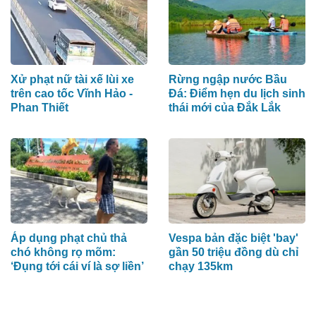
Xử phạt nữ tài xế lùi xe
Rừng ngập nước Bầu
trên cao tốc Vĩnh Hảo -
Đá: Điểm hẹn du lịch sinh
Phan Thiết
thái mới của Đắk Lắk
Áp dụng phạt chủ thả
Vespa bản đặc biệt 'bay'
chó không rọ mõm:
gần 50 triệu đồng dù chỉ
‘Đụng tới cái ví là sợ liền’
chạy 135km