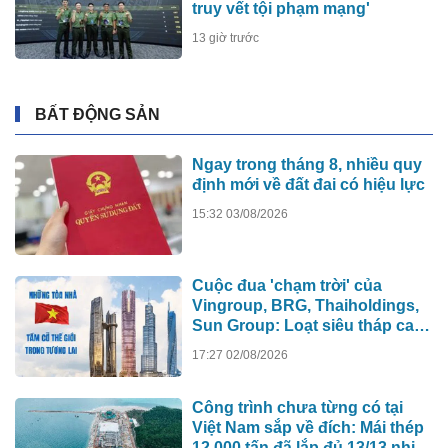
truy vết tội phạm mạng'
13 giờ trước
BẤT ĐỘNG SẢN
Ngay trong tháng 8, nhiều quy
định mới về đất đai có hiệu lực
15:32 03/08/2026
Cuộc đua 'chạm trời' của
Vingroup, BRG, Thaiholdings,
Sun Group: Loạt siêu tháp cao
hơn 500m xô đổ kỷ lục cũ, ai sẽ
17:27 02/08/2026
xây tòa nhà cao nhất Việt Nam?
Công trình chưa từng có tại
Việt Nam sắp về đích: Mái thép
12.000 tấn đã lắp đủ 13/13 nhịp,