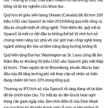
học - những tổ chức chịu trách nhiệm chi trả lương hưu, học
bổng và tài trợ nghiên cứu khoa học.
Quỹ hưu trí giáo viên bang Ontario (Canada) đã rót hơn 200
triệu USD vào SpaceX từ năm 2019 thông qua một công cụ
đầu tư chuyên biệt về công nghệ. Thời điểm đó, quỹ mô tả
SpaceX là một cơ hội đầu tư không thể bỏ lỡ nhờ lịch sử
chứng minh năng lực phá vỡ các giới hạn công nghệ trong
ngành phóng tên lửa và tiềm năng tăng trưởng khổng lồ.
Quỹ hiến tặng Đại học Washington tại St. Louis cũng đã âm
thầm đầu tư khoảng 50 triệu USD vào SpaceX gần một thập
kỷ trước. Theo nguồn tin từ Bloomberg, khoản đầu tư ban
đầu này đã tăng trưởng phi mã theo cấp số nhân và hiện
đang chiếm tới hơn 10% trong tổng quỹ.
Thương vụ IPO lịch sử của SpaceX rõ ràng đang vẽ lại bản
đồ tài chính toàn cầu. Từ một dự án tên lửa bị hoài nghi
trong căn gara ngày nào, tầm nhìn điên rồ của Elon Musk
sau hai thập kỷ đã biến thành một cỗ máy in tiền khổng lồ,