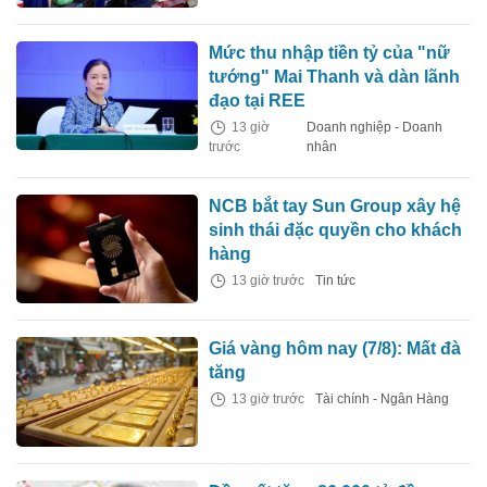
Mức thu nhập tiền tỷ của "nữ
tướng" Mai Thanh và dàn lãnh
đạo tại REE
13 giờ
Doanh nghiệp - Doanh
trước
nhân
NCB bắt tay Sun Group xây hệ
sinh thái đặc quyền cho khách
hàng
13 giờ trước
Tin tức
Giá vàng hôm nay (7/8): Mất đà
tăng
13 giờ trước
Tài chính - Ngân Hàng