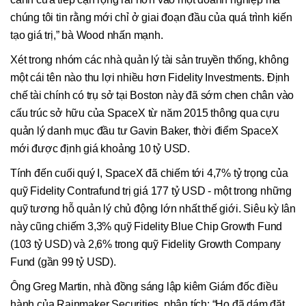
chúng tôi tin rằng mới chỉ ở giai đoạn đầu của quá trình kiến
tạo giá trị,” bà Wood nhấn mạnh.
Xét trong nhóm các nhà quản lý tài sản truyền thống, không
một cái tên nào thu lợi nhiều hơn Fidelity Investments. Định
chế tài chính có trụ sở tại Boston này đã sớm chen chân vào
cấu trúc sở hữu của SpaceX từ năm 2015 thông qua cựu
quản lý danh mục đầu tư Gavin Baker, thời điểm SpaceX
mới được định giá khoảng 10 tỷ USD.
Tính đến cuối quý I, SpaceX đã chiếm tới 4,7% tỷ trọng của
quỹ Fidelity Contrafund trị giá 177 tỷ USD - một trong những
quỹ tương hỗ quản lý chủ động lớn nhất thế giới. Siêu kỳ lân
này cũng chiếm 3,3% quỹ Fidelity Blue Chip Growth Fund
(103 tỷ USD) và 2,6% trong quỹ Fidelity Growth Company
Fund (gần 99 tỷ USD).
Ông Greg Martin, nhà đồng sáng lập kiêm Giám đốc điều
hành của Rainmaker Securities, phân tích: “Họ đã dám đặt