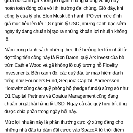
giữa bối cảnh gã khổng lồ ngành hàng không vũ trụ này
hoàn toàn đóng cửa với thị trường đại chúng. Giờ đây, khi
công ty của tỷ phú Elon Musk tiến hành IPO với mức định
giá mục tiêu lên tới 1,8 nghìn tỷ USD, những canh bạc sớm
ngày ấy đang chuẩn bị tạo ra những khoản lợi nhuận khổng
lồ.
Nằm trong danh sách những thực thể hưởng lợi lớn nhất từ
đợt tổng tiến công này là Ron Baron, quỹ Ark Invest của bà
trùm Cathie Wood và gã khổng lồ quỹ tương hỗ Fidelity
Investments. Bên cạnh đó, các quỹ đầu tư mạo hiểm danh
tiếng như Founders Fund, Sequoia Capital, Andreessen
Horowitz cùng các quỹ phòng hộ (hedge funds) sừng sỏ như
D1 Capital Partners và Coatue Management cũng đang
chuẩn bị gặt hái hàng tỷ USD. Ngay cả các quỹ hưu trí cũng
được chia phần trong ngày hội này.
Mức lợi nhuận này là phần thưởng cực kỳ xứng đáng cho
những nhà đầu tư dám đặt cược vào SpaceX từ thời điểm