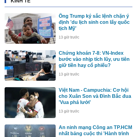
KINH TẾ
Ông Trump ký sắc lệnh chặn ý
định 'du lịch sinh con lấy quốc
tịch Mỹ'
13 giờ trước
Chứng khoán 7-8: VN-Index
bước vào nhịp tích lũy, ưu tiên
giữ tiền hay cổ phiếu?
13 giờ trước
Việt Nam - Campuchia: Cơ hội
cho Xuân Son và Đình Bắc đua
'Vua phá lưới'
13 giờ trước
An ninh mạng Công an TP.HCM
nhất bảng cuộc thi 'Hành trình