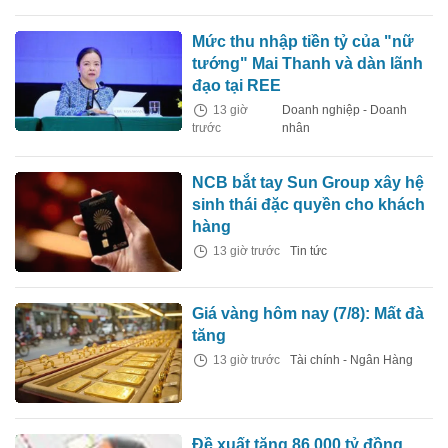
Mức thu nhập tiền tỷ của "nữ
tướng" Mai Thanh và dàn lãnh
đạo tại REE
13 giờ
Doanh nghiệp - Doanh
trước
nhân
NCB bắt tay Sun Group xây hệ
sinh thái đặc quyền cho khách
hàng
13 giờ trước
Tin tức
Giá vàng hôm nay (7/8): Mất đà
tăng
13 giờ trước
Tài chính - Ngân Hàng
Đề xuất tăng 86.000 tỷ đồng