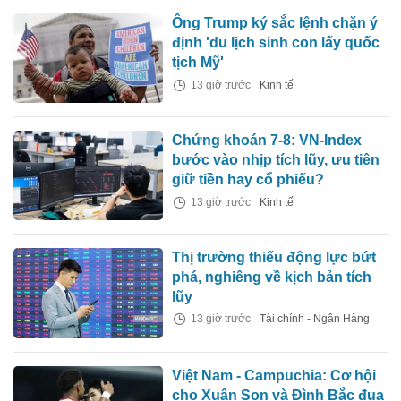
Ông Trump ký sắc lệnh chặn ý
định 'du lịch sinh con lấy quốc
tịch Mỹ'
13 giờ trước
Kinh tế
Chứng khoán 7-8: VN-Index
bước vào nhịp tích lũy, ưu tiên
giữ tiền hay cổ phiếu?
13 giờ trước
Kinh tế
Thị trường thiếu động lực bứt
phá, nghiêng về kịch bản tích
lũy
13 giờ trước
Tài chính - Ngân Hàng
Việt Nam - Campuchia: Cơ hội
cho Xuân Son và Đình Bắc đua