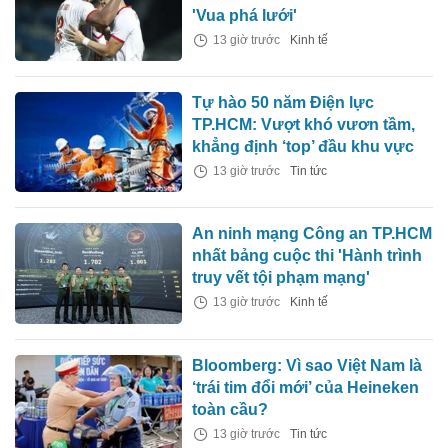
'Vua phá lưới'
13 giờ trước
Kinh tế
Tự hào 50 năm Điện lực
TP.HCM: Vượt khó vươn tầm,
khẳng định ‘top’ đầu khu vực
13 giờ trước
Tin tức
An ninh mạng Công an TP.HCM
nhất bảng cuộc thi 'Hành trình
truy vết tội phạm mạng'
13 giờ trước
Kinh tế
Bloomberg: Vì sao Việt Nam là
‘trái tim đổi mới’ của Heineken
toàn cầu?
13 giờ trước
Tin tức