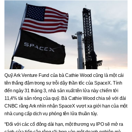
Quỹ Ark Venture Fund của bà Cathie Wood cũng là một cái
tên thắng đậm trong sự trỗi dậy thần tốc của SpaceX. Tính
đến ngày 31 tháng 3, nhà sản xuất tên lửa này chiếm tới
11,4% tài sản ròng của quỹ. Bà Cathie Wood chia sẻ với đài
CNBC rằng Ark nhìn nhận SpaceX vượt xa giới hạn của một
nhà cung cấp dịch vụ phóng tên lửa thuần túy.
“Đối với các cổ đông dài hạn, một thương vụ IPO sẽ mở ra
cánh cửa tiếp cận rộng rãi hơn vào một doanh nghiệp mà