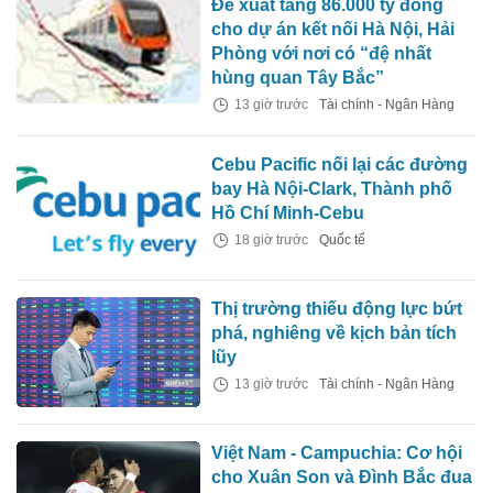
Đề xuất tăng 86.000 tỷ đồng
cho dự án kết nối Hà Nội, Hải
Phòng với nơi có “đệ nhất
hùng quan Tây Bắc”
13 giờ trước
Tài chính - Ngân Hàng
Cebu Pacific nối lại các đường
bay Hà Nội-Clark, Thành phố
Hồ Chí Minh-Cebu
18 giờ trước
Quốc tế
Thị trường thiếu động lực bứt
phá, nghiêng về kịch bản tích
lũy
13 giờ trước
Tài chính - Ngân Hàng
Việt Nam - Campuchia: Cơ hội
cho Xuân Son và Đình Bắc đua