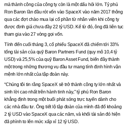
mà thành công của công ty còn là một dấu hỏi lớn. Tỷ phú
Ron Baron lần đầu rót vốn vào SpaceX vào năm 2017 thông
qua các đợt chào mua lại cổ phần từ nhân viên khi công ty
được định giá chưa đầy 22 tỷ USD. Kể từ đó, ông đã liên tục
tham gia vào 27 vòng gọi vốn.
Tính đến cuối tháng 3, cổ phiếu SpaceX đã chiếm tới 33%
tổng tài sản của quỹ Baron Partners Fund (quy mô 10,4 tỷ
USD) và 25,5% của quỹ Baron Asset Fund, biến đây thành
một trong những thương vụ đầu tư mang tính định hình vận
mệnh lớn nhất của tập đoàn này.
“Chúng tôi tin rằng SpaceX sẽ trở thành công ty lớn nhất và
sinh lời cao nhất trên hành tinh này,” tỷ phú Ron Baron
khẳng định trong một buổi phát sóng trực tuyến dành cho
các nhà đầu tư. Ông tiết lộ tập đoàn của mình đã đổ khoảng
2 tỷ USD vào SpaceX qua các năm, và khối tài sản đó hiện
đã phình to lên mức xấp xỉ 12 tỷ USD.