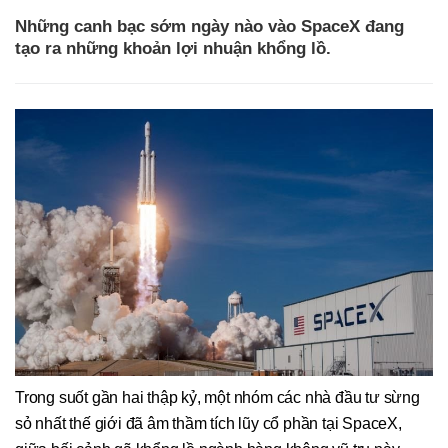
Những canh bạc sớm ngày nào vào SpaceX đang
tạo ra những khoản lợi nhuận khổng lồ.
Trong suốt gần hai thập kỷ, một nhóm các nhà đầu tư sừng
sỏ nhất thế giới đã âm thầm tích lũy cổ phần tại SpaceX,