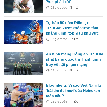
'Vua phá lưới'
13 giờ trước
Kinh tế
Tự hào 50 năm Điện lực
TP.HCM: Vượt khó vươn tầm,
khẳng định ‘top’ đầu khu vực
13 giờ trước
Tin tức
An ninh mạng Công an TP.HCM
nhất bảng cuộc thi 'Hành trình
truy vết tội phạm mạng'
13 giờ trước
Kinh tế
Bloomberg: Vì sao Việt Nam là
‘trái tim đổi mới’ của Heineken
toàn cầu?
13 giờ trước
Tin tức