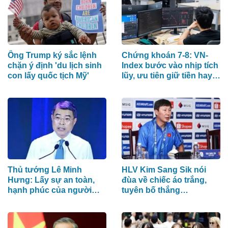
Ông Trump ký sắc lệnh
Chứng khoán 7-8: VN-
chặn ý định 'du lịch sinh
Index bước vào nhịp tích
con lấy quốc tịch Mỹ'
lũy, ưu tiên giữ tiền hay
cổ phiếu?
Thủ tướng Lê Minh
HLV Kim Sang Sik nói
Hưng: Lấy sự an toàn,
đùa về chiếc áo trắng,
hạnh phúc của người
tuyên bố thắng
dân làm thước đo an
Campuchia bằng đội
ninh mạng
hình mạnh nhất