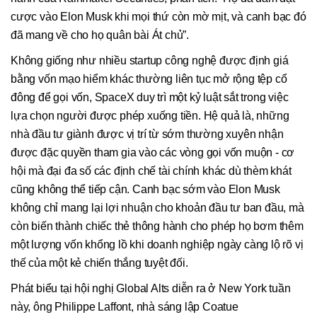
cược vào Elon Musk khi mọi thứ còn mờ mịt, và canh bạc đó
đã mang về cho họ quân bài Át chủ”.
Không giống như nhiều startup công nghệ được định giá
bằng vốn mạo hiểm khác thường liên tục mở rộng tệp cổ
đông để gọi vốn, SpaceX duy trì một kỷ luật sắt trong việc
lựa chọn người được phép xuống tiền. Hệ quả là, những
nhà đầu tư giành được vị trí từ sớm thường xuyên nhận
được đặc quyền tham gia vào các vòng gọi vốn muộn - cơ
hội mà đại đa số các định chế tài chính khác dù thèm khát
cũng không thể tiếp cận. Canh bạc sớm vào Elon Musk
không chỉ mang lại lợi nhuận cho khoản đầu tư ban đầu, mà
còn biến thành chiếc thẻ thông hành cho phép họ bơm thêm
một lượng vốn khổng lồ khi doanh nghiệp ngày càng lộ rõ vị
thế của một kẻ chiến thắng tuyệt đối.
Phát biểu tại hội nghị Global Alts diễn ra ở New York tuần
này, ông Philippe Laffont, nhà sáng lập Coatue