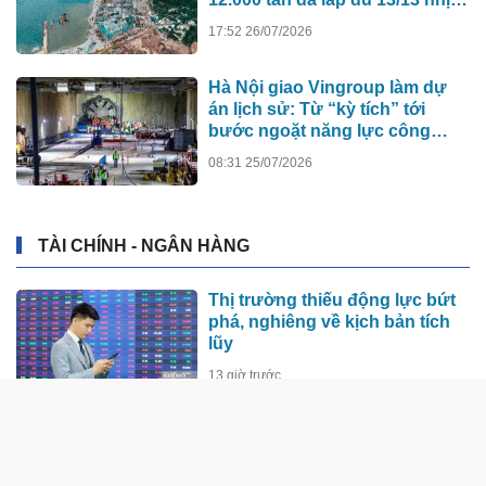
nhà biểu diễn 4.000 chỗ lớn
17:52 26/07/2026
hơn nơi trao giải Oscar dần lộ
diện
Hà Nội giao Vingroup làm dự
án lịch sử: Từ “kỳ tích” tới
bước ngoặt năng lực công
nghệ quốc gia
08:31 25/07/2026
TÀI CHÍNH - NGÂN HÀNG
Thị trường thiếu động lực bứt
phá, nghiêng về kịch bản tích
lũy
13 giờ trước
Giá vàng hôm nay (7/8): Mất đà
tăng
13 giờ trước