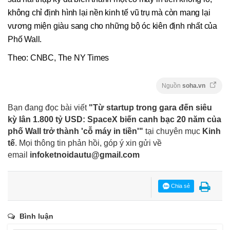
không chỉ định hình lại nền kinh tế vũ trụ mà còn mang lại
vương miện giàu sang cho những bộ óc kiên định nhất của
Phố Wall.
Theo: CNBC, The NY Times
Nguồn
soha.vn
Bạn đang đọc bài viết
"Từ startup trong gara đến siêu
kỳ lân 1.800 tỷ USD: SpaceX biến canh bạc 20 năm của
phố Wall trở thành 'cỗ máy in tiền'"
tại chuyên mục
Kinh
tế
. Mọi thông tin phản hồi, góp ý xin gửi về
email
infoketnoidautu@gmail.com
Chia sẻ
Bình luận