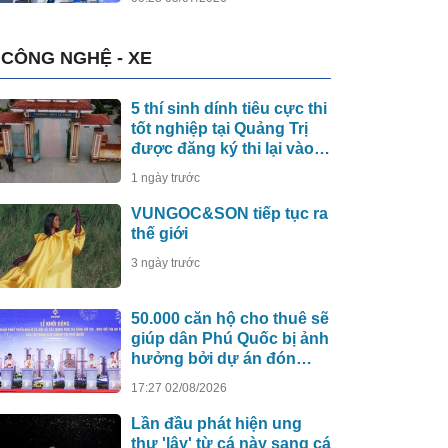
CÔNG NGHỆ - XE
5 thí sinh dính tiêu cực thi
tốt nghiệp tại Quảng Trị
được đăng ký thi lại vào
năm 2027
1 ngày trước
VUNGOC&SON tiếp tục ra
thế giới
3 ngày trước
50.000 căn hộ cho thuê sẽ
giúp dân Phú Quốc bị ảnh
hưởng bởi dự án đón
APEC 2027 sớm an cư
17:27 02/08/2026
Lần đầu phát hiện ung
thư 'lây' từ cá này sang cá