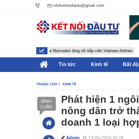
infoketnoidautu@gmail.com
Tài xế xe Mercedes tông nữ tiếp viên Vietnam Airlines
Vacc
Tin tức
Kinh tế
Bất đ
TRANG CHỦ
KINH TẾ
Phát hiện 1 ngô
BÌNH
LUẬN
nông dân trở th
doanh 1 loại hợ
Admin
13/06/2026 00:28