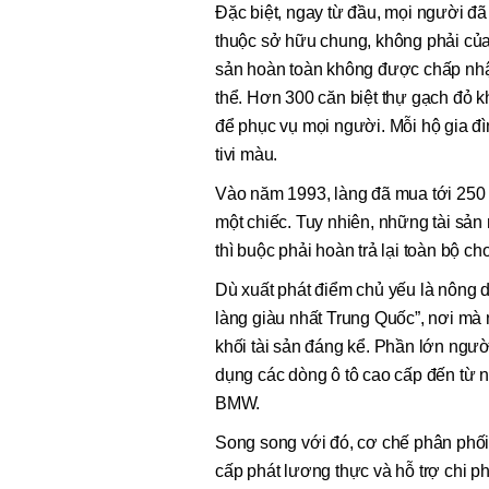
Đặc biệt, ngay từ đầu, mọi người đã
thuộc sở hữu chung, không phải của
sản hoàn toàn không được chấp nhận
thể. Hơn 300 căn biệt thự gạch đỏ 
để phục vụ mọi người. Mỗi hộ gia đì
tivi màu.
Vào năm 1993, làng đã mua tới 250 
một chiếc. Tuy nhiên, những tài sản
thì buộc phải hoàn trả lại toàn bộ cho
Dù xuất phát điểm chủ yếu là nông
làng giàu nhất Trung Quốc”, nơi mà
khối tài sản đáng kể. Phần lớn người
dụng các dòng ô tô cao cấp đến từ 
BMW.
Song song với đó, cơ chế phân phối
cấp phát lương thực và hỗ trợ chi p