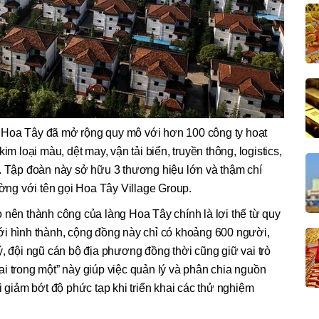
 Hoa Tây đã mở rộng quy mô với hơn 100 công ty hoạt
im loại màu, dệt may, vận tải biển, truyền thông, logistics,
n. Tập đoàn này sở hữu 3 thương hiệu lớn và thậm chí
ường với tên gọi Hoa Tây Village Group.
 nên thành công của làng Hoa Tây chính là lợi thế từ quy
ới hình thành, cộng đồng này chỉ có khoảng 600 người,
ý, đội ngũ cán bộ địa phương đồng thời cũng giữ vai trò
i trong một” này giúp việc quản lý và phân chia nguồn
i giảm bớt độ phức tạp khi triển khai các thử nghiệm