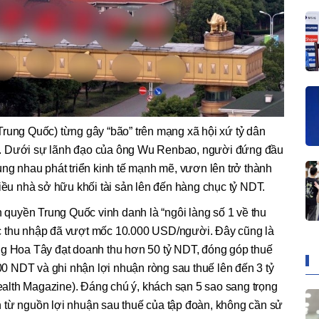
rung Quốc) từng gây “bão” trên mạng xã hội xứ tỷ dân
c. Dưới sự lãnh đạo của ông Wu Renbao, người đứng đầu
ùng nhau phát triển kinh tế mạnh mẽ, vươn lên trở thành
hiều nhà sở hữu khối tài sản lên đến hàng chục tỷ NDT.
uyền Trung Quốc vinh danh là “ngôi làng số 1 về thu
c thu nhập đã vượt mốc 10.000 USD/người. Đây cũng là
ng Hoa Tây đạt doanh thu hơn 50 tỷ NDT, đóng góp thuế
 NDT và ghi nhận lợi nhuận ròng sau thuế lên đến 3 tỷ
lth Magazine). Đáng chú ý, khách sạn 5 sao sang trọng
 từ nguồn lợi nhuận sau thuế của tập đoàn, không cần sử