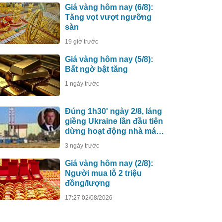
Giá vàng hôm nay (6/8):
Tăng vọt vượt ngưỡng
sàn
19 giờ trước
Giá vàng hôm nay (5/8):
Bất ngờ bật tăng
1 ngày trước
Đúng 1h30' ngày 2/8, láng
giềng Ukraine lần đầu tiên
dừng hoạt động nhà máy
điện hạt nhân do Nga xây
3 ngày trước
dựng
Giá vàng hôm nay (2/8):
Người mua lỗ 2 triệu
đồng/lượng
17:27 02/08/2026