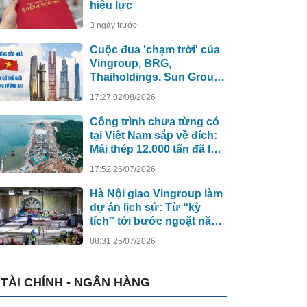
hiệu lực
3 ngày trước
Cuộc đua 'chạm trời' của
Vingroup, BRG,
Thaiholdings, Sun Group:
Loạt siêu tháp cao hơn
17:27 02/08/2026
500m xô đổ kỷ lục cũ, ai
sẽ xây tòa nhà cao nhất
Công trình chưa từng có
Việt Nam?
tại Việt Nam sắp về đích:
Mái thép 12.000 tấn đã lắp
đủ 13/13 nhịp, nhà biểu
17:52 26/07/2026
diễn 4.000 chỗ lớn hơn
nơi trao giải Oscar dần lộ
Hà Nội giao Vingroup làm
diện
dự án lịch sử: Từ “kỳ
tích” tới bước ngoặt năng
lực công nghệ quốc gia
08:31 25/07/2026
TÀI CHÍNH - NGÂN HÀNG