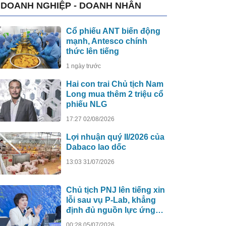
DOANH NGHIỆP - DOANH NHÂN
Cổ phiếu ANT biến động
mạnh, Antesco chính
thức lên tiếng
1 ngày trước
Hai con trai Chủ tịch Nam
Long mua thêm 2 triệu cổ
phiếu NLG
17:27 02/08/2026
Lợi nhuận quý II/2026 của
Dabaco lao dốc
13:03 31/07/2026
Chủ tịch PNJ lên tiếng xin
lỗi sau vụ P-Lab, khẳng
định đủ nguồn lực ứng
phó
00:28 05/07/2026