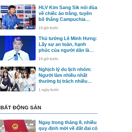
HLV Kim Sang Sik nói đùa
về chiếc áo trắng, tuyên
bố thắng Campuchia
bằng đội hình mạnh nhất
19 giờ trước
Thủ tướng Lê Minh Hưng:
Lấy sự an toàn, hạnh
phúc của người dân làm
thước đo an ninh mạng
19 giờ trước
Nghịch lý du lịch nhóm:
Người làm nhiều nhất
thường bị trách nhiều
nhất
1 ngày trước
BẤT ĐỘNG SẢN
Ngay trong tháng 8, nhiều
quy định mới về đất đai có