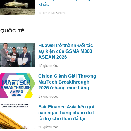
khác
13:02 31/07/2026
QUỐC TẾ
Huawei trở thành Đối tác
sự kiện của GSMA M360
ASEAN 2026
15 giờ trước
Cision Giành Giải Thưởng
MarTech Breakthrough
2026 ở hạng mục Lắng
Nghe Mạng Xã Hội, Phân
17 giờ trước
Phối Thông Cáo Báo Chí
và Tối Ưu Hóa Công Cụ
Fair Finance Asia kêu gọi
Trả Lời (AEO)
các ngân hàng chấm dứt
tài trợ cho than đá tại
ASEAN và tăng cường
20 giờ trước
các biện pháp bảo vệ xã