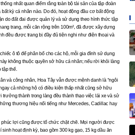
 thống nhất quan điểm rằng toàn bộ tài sản của tập đoàn
 bất kỳ cá nhân nào. Do đó, hoạt động đầu cơ bất động
 do đất đai được quản lý và sử dụng theo hình thức tập
khang trang, mỗi căn rộng trên 100m², đã được xây dựng
nh đều được trang bị đầy đủ tiện nghi như điện thoại và
chiếc ô tô để phân bổ cho các hộ, mỗi gia đình sử dụng
 này không thuộc quyền sở hữu cá nhân; nếu rời khỏi làng
 tập thể.
 dân và công nhân, Hoa Tây vẫn được mệnh danh là “ngôi
 ngay cả những hộ có điều kiện thấp nhất cũng sở hữu
 trưởng thành trong làng đều thành thạo việc lái xe và sử
những thương hiệu nổi tiếng như Mercedes, Cadillac hay
 phúc lợi cũng được tổ chức chặt chẽ. Mọi người được
hí sinh hoạt định kỳ, bao gồm 300 kg gạo, 15 kg dầu ăn