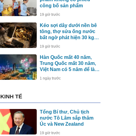
công bố sản phẩm
19 giờ trước
Kéo sợi dây dưới nền bê
tông, thợ sửa ống nước
bất ngờ phát hiện 30 kg
tiền vàng, khu vực lập tức
19 giờ trước
bị phong tỏa
Hàn Quốc mất 40 năm,
Trung Quốc mất 30 năm,
Việt Nam có 5 năm để làm
điều này
1 ngày trước
KINH TẾ
Tổng Bí thư, Chủ tịch
nước Tô Lâm sắp thăm
Úc và New Zealand
19 giờ trước