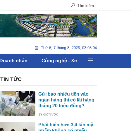
Tìm kiếm
Thứ 6, 7 tháng 8, 2026, 03:08:05
Tiêu Điểm : Bầu cử Tổng Thống Mỹ 2020
Sự kiện tiền tê : Thị t
 Doanh nhân
Công nghệ - Xe
TIN TỨC
Gửi bao nhiêu tiền vào
ngân hàng thì có lãi hàng
tháng 20 triệu đồng?
19 giờ trước
Phát hiện hơn 3,4 tấn mỹ
phẩm không có phiếu