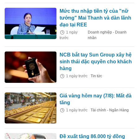
Mức thu nhập tiền tỷ của "nữ
tướng" Mai Thanh và dàn lãnh
đạo tại REE
1 ngày
Doanh nghiệp - Doanh
trước
nhân
NCB bắt tay Sun Group xây hệ
sinh thái đặc quyền cho khách
hàng
1 ngày trước
Tin tức
Giá vàng hôm nay (7/8): Mất đà
tăng
1 ngày trước
Tài chính - Ngân Hàng
Đề xuất tăng 86.000 tỷ đồng