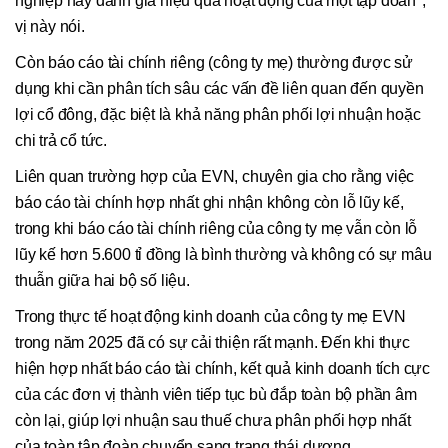
nghiệp hay đánh giá hiệu quả hoạt động của một tập đoàn",
vị này nói.
Còn báo cáo tài chính riêng (công ty mẹ) thường được sử
dụng khi cần phân tích sâu các vấn đề liên quan đến quyền
lợi cổ đông, đặc biệt là khả năng phân phối lợi nhuận hoặc
chi trả cổ tức.
Liên quan trường hợp của EVN, chuyên gia cho rằng việc
báo cáo tài chính hợp nhất ghi nhận không còn lỗ lũy kế,
trong khi báo cáo tài chính riêng của công ty mẹ vẫn còn lỗ
lũy kế hơn 5.600 tỉ đồng là bình thường và không có sự mâu
thuẫn giữa hai bộ số liệu.
Trong thực tế hoạt động kinh doanh của công ty mẹ EVN
trong năm 2025 đã có sự cải thiện rất mạnh. Đến khi thực
hiện hợp nhất báo cáo tài chính, kết quả kinh doanh tích cực
của các đơn vị thành viên tiếp tục bù đắp toàn bộ phần âm
còn lại, giúp lợi nhuận sau thuế chưa phân phối hợp nhất
của toàn tập đoàn chuyển sang trạng thái dương.