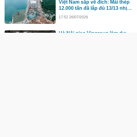
Việt Nam sắp về đích: Mái thép
12.000 tấn đã lắp đủ 13/13 nhịp,
nhà biểu diễn 4.000 chỗ lớn
17:52 26/07/2026
hơn nơi trao giải Oscar dần lộ
diện
Hà Nội giao Vingroup làm dự
án lịch sử: Từ “kỳ tích” tới
bước ngoặt năng lực công
nghệ quốc gia
08:31 25/07/2026
TÀI CHÍNH - NGÂN HÀNG
Thị trường thiếu động lực bứt
phá, nghiêng về kịch bản tích
lũy
1 ngày trước
Giá vàng hôm nay (7/8): Mất đà
tăng