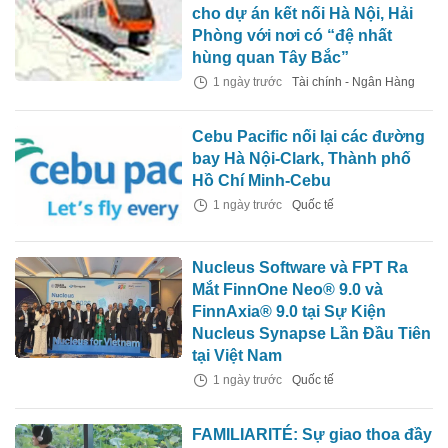
cho dự án kết nối Hà Nội, Hải
Phòng với nơi có “đệ nhất
hùng quan Tây Bắc”
1 ngày trước
Tài chính - Ngân Hàng
Cebu Pacific nối lại các đường
bay Hà Nội-Clark, Thành phố
Hồ Chí Minh-Cebu
1 ngày trước
Quốc tế
Nucleus Software và FPT Ra
Mắt FinnOne Neo® 9.0 và
FinnAxia® 9.0 tại Sự Kiện
Nucleus Synapse Lần Đầu Tiên
tại Việt Nam
1 ngày trước
Quốc tế
FAMILIARITÉ: Sự giao thoa đầy