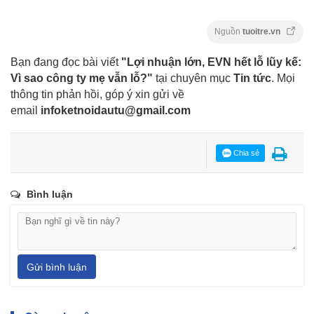
Nguồn
tuoitre.vn
Bạn đang đọc bài viết
"Lợi nhuận lớn, EVN hết lỗ lũy kế:
Vì sao công ty mẹ vẫn lỗ?"
tại chuyên mục
Tin tức
. Mọi
thông tin phản hồi, góp ý xin gửi về
email
infoketnoidautu@gmail.com
Chia sẻ
Bình luận
Gửi bình luận