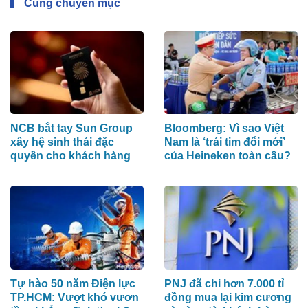
Cùng chuyên mục
NCB bắt tay Sun Group
Bloomberg: Vì sao Việt
xây hệ sinh thái đặc
Nam là ‘trái tim đổi mới’
quyền cho khách hàng
của Heineken toàn cầu?
Tự hào 50 năm Điện lực
PNJ đã chi hơn 7.000 tỉ
TP.HCM: Vượt khó vươn
đồng mua lại kim cương