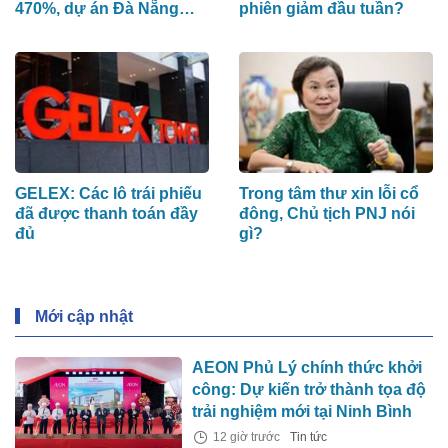
470%, dự án Đà Nẵng
phiên giảm đầu tuần?
Downtown và Làng Vân
đóng góp chính
GELEX: Các lô trái phiếu
Trong tâm thư xin lỗi cổ
đã được thanh toán đầy
đông, Chủ tịch PNJ nói
đủ
gì?
Mới cập nhật
AEON Phủ Lý chính thức khởi
công: Dự kiến trở thành tọa độ
trải nghiệm mới tại Ninh Bình
12 giờ trước
Tin tức