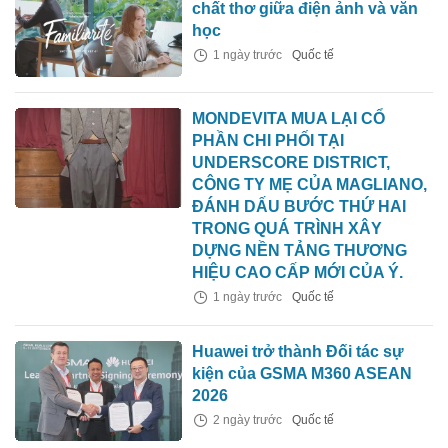
chất thơ giữa điện ảnh và văn
học
1 ngày trước
Quốc tế
MONDEVITA MUA LẠI CỔ
PHẦN CHI PHỐI TẠI
UNDERSCORE DISTRICT,
CÔNG TY MẸ CỦA MAGLIANO,
ĐÁNH DẤU BƯỚC THỨ HAI
TRONG QUÁ TRÌNH XÂY
DỰNG NỀN TẢNG THƯƠNG
HIỆU CAO CẤP MỚI CỦA Ý.
1 ngày trước
Quốc tế
Huawei trở thành Đối tác sự
kiện của GSMA M360 ASEAN
2026
2 ngày trước
Quốc tế