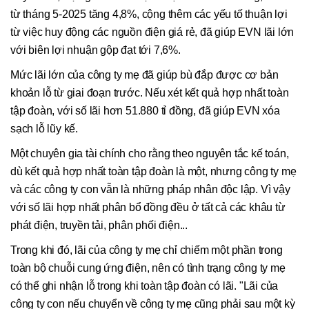
từ tháng 5-2025 tăng 4,8%, cộng thêm các yếu tố thuận lợi
từ việc huy động các nguồn điện giá rẻ, đã giúp EVN lãi lớn
với biên lợi nhuận gộp đạt tới 7,6%.
Mức lãi lớn của công ty mẹ đã giúp bù đắp được cơ bản
khoản lỗ từ giai đoạn trước. Nếu xét kết quả hợp nhất toàn
tập đoàn, với số lãi hơn 51.880 tỉ đồng, đã giúp EVN xóa
sạch lỗ lũy kế.
Một chuyên gia tài chính cho rằng theo nguyên tắc kế toán,
dù kết quả hợp nhất toàn tập đoàn là một, nhưng công ty mẹ
và các công ty con vẫn là những pháp nhân độc lập. Vì vậy
với số lãi hợp nhất phân bổ đồng đều ở tất cả các khâu từ
phát điện, truyền tải, phân phối điện...
Trong khi đó, lãi của công ty mẹ chỉ chiếm một phần trong
toàn bộ chuỗi cung ứng điện, nên có tình trạng công ty mẹ
có thể ghi nhận lỗ trong khi toàn tập đoàn có lãi. "Lãi của
công ty con nếu chuyển về công ty mẹ cũng phải sau một kỳ