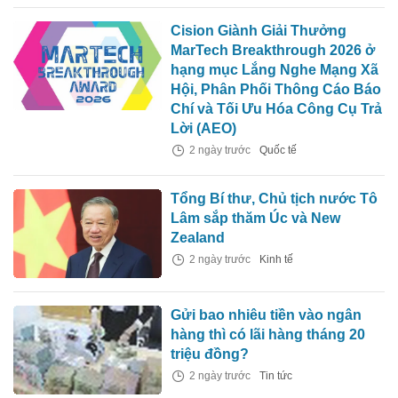
Cision Giành Giải Thưởng
MarTech Breakthrough 2026 ở
hạng mục Lắng Nghe Mạng Xã
Hội, Phân Phối Thông Cáo Báo
Chí và Tối Ưu Hóa Công Cụ Trả
Lời (AEO)
2 ngày trước
Quốc tế
Tổng Bí thư, Chủ tịch nước Tô
Lâm sắp thăm Úc và New
Zealand
2 ngày trước
Kinh tế
Gửi bao nhiêu tiền vào ngân
hàng thì có lãi hàng tháng 20
triệu đồng?
2 ngày trước
Tin tức