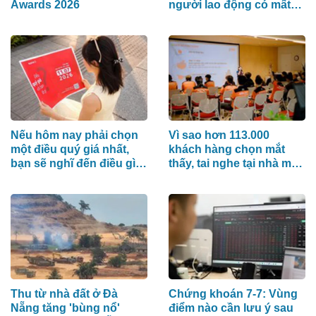
Awards 2026
người lao động có mất
quyền lợi?
Nếu hôm nay phải chọn
Vì sao hơn 113.000
một điều quý giá nhất,
khách hàng chọn mắt
bạn sẽ nghĩ đến điều gì
thấy, tai nghe tại nhà máy
đầu tiên?
Acecook Việt Nam?
Thu từ nhà đất ở Đà
Chứng khoán 7-7: Vùng
Nẵng tăng 'bùng nổ'
điểm nào cần lưu ý sau