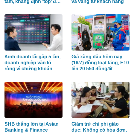
tầm, khẳng định ‘top’ đầu
và vàng từ khách hàng
khu vực
Kinh doanh lãi gấp 5 lần,
Giá xăng dầu hôm nay
doanh nghiệp vẫn lỗ
(16/7) đồng loạt tăng, E10
ròng vì chứng khoán
lên 20.550 đồng/lít
SHB thắng lớn tại Asian
Giảm trừ chi phí giáo
Banking & Finance
dục: Không có hóa đơn,