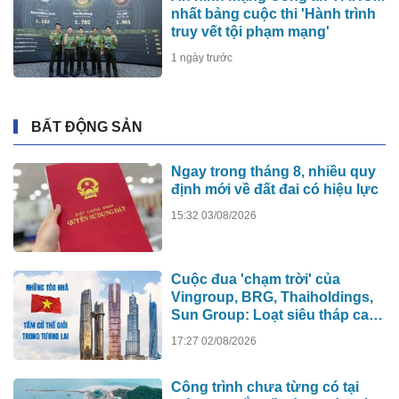
nhất bảng cuộc thi 'Hành trình
truy vết tội phạm mạng'
1 ngày trước
BẤT ĐỘNG SẢN
Ngay trong tháng 8, nhiều quy
định mới về đất đai có hiệu lực
15:32 03/08/2026
Cuộc đua 'chạm trời' của
Vingroup, BRG, Thaiholdings,
Sun Group: Loạt siêu tháp cao
hơn 500m xô đổ kỷ lục cũ, ai sẽ
17:27 02/08/2026
xây tòa nhà cao nhất Việt Nam?
Công trình chưa từng có tại