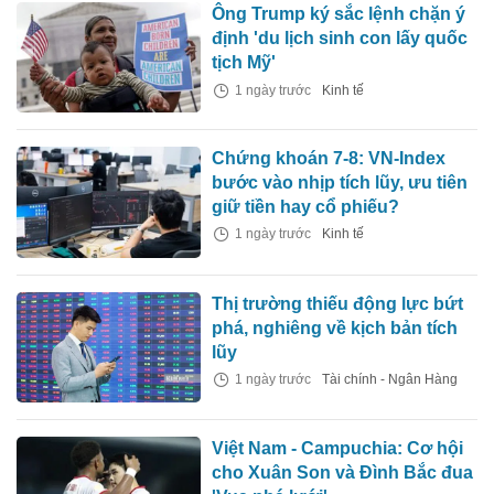
Ông Trump ký sắc lệnh chặn ý
định 'du lịch sinh con lấy quốc
tịch Mỹ'
1 ngày trước
Kinh tế
Chứng khoán 7-8: VN-Index
bước vào nhịp tích lũy, ưu tiên
giữ tiền hay cổ phiếu?
1 ngày trước
Kinh tế
Thị trường thiếu động lực bứt
phá, nghiêng về kịch bản tích
lũy
1 ngày trước
Tài chính - Ngân Hàng
Việt Nam - Campuchia: Cơ hội
cho Xuân Son và Đình Bắc đua