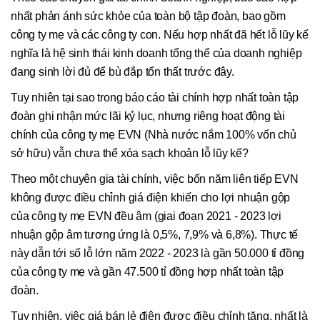
nhất phản ánh sức khỏe của toàn bộ tập đoàn, bao gồm
công ty mẹ và các công ty con. Nếu hợp nhất đã hết lỗ lũy kế
nghĩa là hệ sinh thái kinh doanh tổng thể của doanh nghiệp
đang sinh lời đủ để bù đắp tổn thất trước đây.
Tuy nhiên tại sao trong báo cáo tài chính hợp nhất toàn tập
đoàn ghi nhận mức lãi kỷ lục, nhưng riêng hoạt động tài
chính của công ty mẹ EVN (Nhà nước nắm 100% vốn chủ
sở hữu) vẫn chưa thể xóa sạch khoản lỗ lũy kế?
Theo một chuyên gia tài chính, việc bốn năm liên tiếp EVN
không được điều chỉnh giá điện khiến cho lợi nhuận gộp
của công ty mẹ EVN đều âm (giai đoạn 2021 - 2023 lợi
nhuận gộp âm tương ứng là 0,5%, 7,9% và 6,8%). Thực tế
này dẫn tới số lỗ lớn năm 2022 - 2023 là gần 50.000 tỉ đồng
của công ty mẹ và gần 47.500 tỉ đồng hợp nhất toàn tập
đoàn.
Tuy nhiên, việc giá bán lẻ điện được điều chỉnh tăng, nhất là