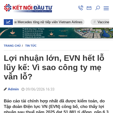
e Mercedes tông nữ tiếp viên Vietnam Airlines
Vaccine chống Covid
TRANG CHỦ
TIN TỨC
Lợi nhuận lớn, EVN hết lỗ
lũy kế: Vì sao công ty mẹ
vẫn lỗ?
Admin
09/06/2026 16:33
Báo cáo tài chính hợp nhất đã được kiểm toán, do
Tập đoàn Điện lực VN (EVN) công bố, cho thấy lợi
nhuận sau thuế năm 2025 đạt 51.881 tỉ đồng, gấp 6,3