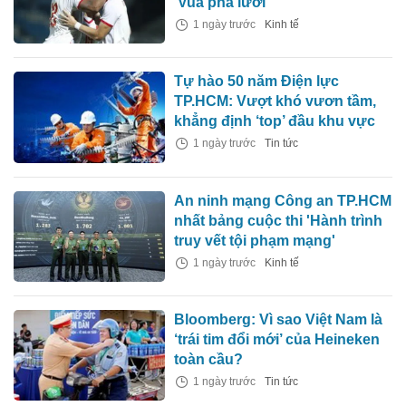
'Vua phá lưới'
1 ngày trước
Kinh tế
Tự hào 50 năm Điện lực
TP.HCM: Vượt khó vươn tầm,
khẳng định ‘top’ đầu khu vực
1 ngày trước
Tin tức
An ninh mạng Công an TP.HCM
nhất bảng cuộc thi 'Hành trình
truy vết tội phạm mạng'
1 ngày trước
Kinh tế
Bloomberg: Vì sao Việt Nam là
‘trái tim đổi mới’ của Heineken
toàn cầu?
1 ngày trước
Tin tức