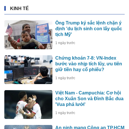
KINH TẾ
Ông Trump ký sắc lệnh chặn ý
định 'du lịch sinh con lấy quốc
tịch Mỹ'
1 ngày trước
Chứng khoán 7-8: VN-Index
bước vào nhịp tích lũy, ưu tiên
giữ tiền hay cổ phiếu?
1 ngày trước
Việt Nam - Campuchia: Cơ hội
cho Xuân Son và Đình Bắc đua
'Vua phá lưới'
1 ngày trước
An ninh mạng Công an TP.HCM