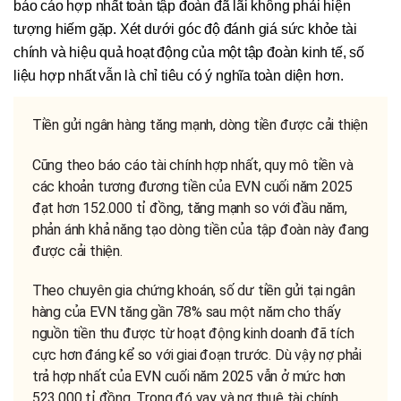
báo cáo hợp nhất toàn tập đoàn đã lãi không phải hiện
tượng hiếm gặp. Xét dưới góc độ đánh giá sức khỏe tài
chính và hiệu quả hoạt động của một tập đoàn kinh tế, số
liệu hợp nhất vẫn là chỉ tiêu có ý nghĩa toàn diện hơn.
Tiền gửi ngân hàng tăng mạnh, dòng tiền được cải thiện
Cũng theo báo cáo tài chính hợp nhất, quy mô tiền và
các khoản tương đương tiền của EVN cuối năm 2025
đạt hơn 152.000 tỉ đồng, tăng mạnh so với đầu năm,
phản ánh khả năng tạo dòng tiền của tập đoàn này đang
được cải thiện.
Theo chuyên gia chứng khoán, số dư tiền gửi tại ngân
hàng của EVN tăng gần 78% sau một năm cho thấy
nguồn tiền thu được từ hoạt động kinh doanh đã tích
cực hơn đáng kể so với giai đoạn trước. Dù vậy nợ phải
trả hợp nhất của EVN cuối năm 2025 vẫn ở mức hơn
523.000 tỉ đồng. Trong đó vay và nợ thuê tài chính