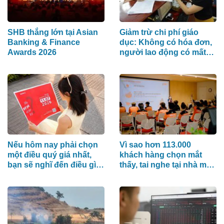
SHB thắng lớn tại Asian
Giảm trừ chi phí giáo
Banking & Finance
dục: Không có hóa đơn,
Awards 2026
người lao động có mất
quyền lợi?
Nếu hôm nay phải chọn
Vì sao hơn 113.000
một điều quý giá nhất,
khách hàng chọn mắt
bạn sẽ nghĩ đến điều gì
thấy, tai nghe tại nhà máy
đầu tiên?
Acecook Việt Nam?