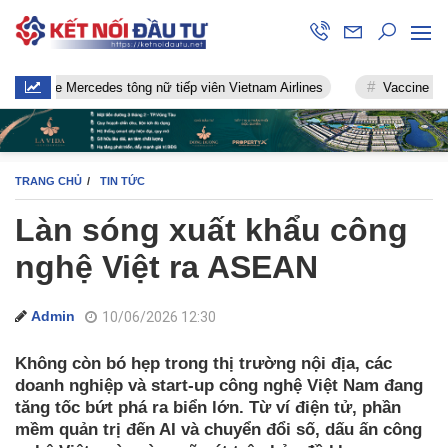
e Mercedes tông nữ tiếp viên Vietnam Airlines
Vaccine chống Covid
TRANG CHỦ
TIN TỨC
Làn sóng xuất khẩu công
nghệ Việt ra ASEAN
Admin
10/06/2026 12:30
Không còn bó hẹp trong thị trường nội địa, các
doanh nghiệp và start-up công nghệ Việt Nam đang
tăng tốc bứt phá ra biển lớn. Từ ví điện tử, phần
mềm quản trị đến AI và chuyển đổi số, dấu ấn công