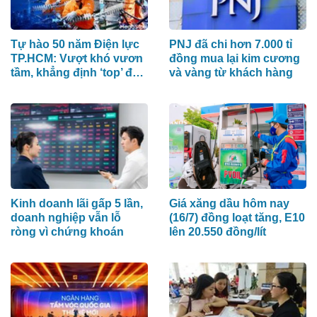
Tự hào 50 năm Điện lực
PNJ đã chi hơn 7.000 tỉ
TP.HCM: Vượt khó vươn
đồng mua lại kim cương
tầm, khẳng định ‘top’ đầu
và vàng từ khách hàng
khu vực
Kinh doanh lãi gấp 5 lần,
Giá xăng dầu hôm nay
doanh nghiệp vẫn lỗ
(16/7) đồng loạt tăng, E10
ròng vì chứng khoán
lên 20.550 đồng/lít