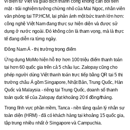
ví điện tử Việt và giao dịch thành công không cần đổi tiền
mặt - trải nghiệm tưởng chừng nhỏ của Mai Ngọc, nhân viên
văn phòng tại TP.HCM, lại phản ánh một bức tranh lớn hơn:
công nghệ Việt Nam đang thực sự hiện diện và được sử
dụng ở nước ngoài. Đó không còn là tham vọng, mà là thực
tế đang diễn ra từng ngày.
Đông Nam Á - thị trường trọng điểm
Ứng dụng MoMo hiện hỗ trợ hơn 100 triệu điểm thanh toán
tại hơn 60 quốc gia trên cả 5 châu lục. Zalopay cũng cho
phép người dùng Việt thanh toán trực tiếp bằng QR tại 5 thị
trường châu Á gồm Singapore, Nhật Bản, Trung Quốc, Hàn
Quốc và Malaysia - riêng tại Trung Quốc, doanh số thanh
toán quốc tế của Zalopay đạt khoảng 20 tỉ đồng/tháng.
Trong lĩnh vực phần mềm, Tanca - nền tảng quản lý nhân sự
toàn diện (HRM) - đã có khách hàng tại khoảng 15 quốc gia,
tập trung nhiều nhất ở Singapore và Campuchia.