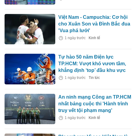
Việt Nam - Campuchia: Cơ hội
cho Xuân Son và Đình Bắc đua
'Vua phá lưới'
1 ngày trước
Kinh tế
Tự hào 50 năm Điện lực
TP.HCM: Vượt khó vươn tầm,
khẳng định ‘top’ đầu khu vực
1 ngày trước
Tin tức
An ninh mạng Công an TP.HCM
nhất bảng cuộc thi 'Hành trình
truy vết tội phạm mạng'
1 ngày trước
Kinh tế