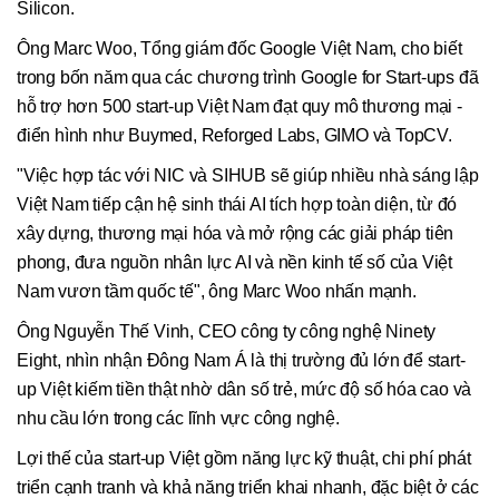
Silicon.
Ông Marc Woo, Tổng giám đốc Google Việt Nam, cho biết
trong bốn năm qua các chương trình Google for Start-ups đã
hỗ trợ hơn 500 start-up Việt Nam đạt quy mô thương mại -
điển hình như Buymed, Reforged Labs, GIMO và TopCV.
"Việc hợp tác với NIC và SIHUB sẽ giúp nhiều nhà sáng lập
Việt Nam tiếp cận hệ sinh thái AI tích hợp toàn diện, từ đó
xây dựng, thương mại hóa và mở rộng các giải pháp tiên
phong, đưa nguồn nhân lực AI và nền kinh tế số của Việt
Nam vươn tầm quốc tế", ông Marc Woo nhấn mạnh.
Ông Nguyễn Thế Vinh, CEO công ty công nghệ Ninety
Eight, nhìn nhận Đông Nam Á là thị trường đủ lớn để start-
up Việt kiếm tiền thật nhờ dân số trẻ, mức độ số hóa cao và
nhu cầu lớn trong các lĩnh vực công nghệ.
Lợi thế của start-up Việt gồm năng lực kỹ thuật, chi phí phát
triển cạnh tranh và khả năng triển khai nhanh, đặc biệt ở các