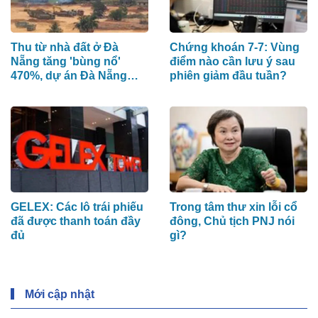
Thu từ nhà đất ở Đà
Chứng khoán 7-7: Vùng
Nẵng tăng 'bùng nổ'
điểm nào cần lưu ý sau
470%, dự án Đà Nẵng
phiên giảm đầu tuần?
Downtown và Làng Vân
đóng góp chính
GELEX: Các lô trái phiếu
Trong tâm thư xin lỗi cổ
đã được thanh toán đầy
đông, Chủ tịch PNJ nói
đủ
gì?
Mới cập nhật