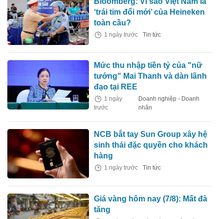
Bloomberg: Vì sao Việt Nam là
‘trái tim đổi mới’ của Heineken
toàn cầu?
1 ngày trước
Tin tức
Mức thu nhập tiền tỷ của "nữ
tướng" Mai Thanh và dàn lãnh
đạo tại REE
1 ngày
Doanh nghiệp - Doanh
trước
nhân
NCB bắt tay Sun Group xây hệ
sinh thái đặc quyền cho khách
hàng
1 ngày trước
Tin tức
Giá vàng hôm nay (7/8): Mất đà
tăng