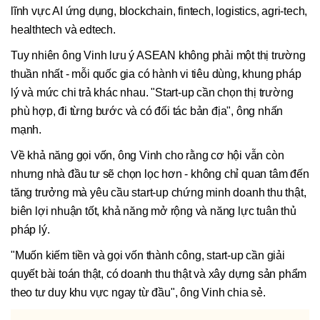
lĩnh vực AI ứng dụng, blockchain, fintech, logistics, agri-tech,
healthtech và edtech.
Tuy nhiên ông Vinh lưu ý ASEAN không phải một thị trường
thuần nhất - mỗi quốc gia có hành vi tiêu dùng, khung pháp
lý và mức chi trả khác nhau. "Start-up cần chọn thị trường
phù hợp, đi từng bước và có đối tác bản địa", ông nhấn
mạnh.
Về khả năng gọi vốn, ông Vinh cho rằng cơ hội vẫn còn
nhưng nhà đầu tư sẽ chọn lọc hơn - không chỉ quan tâm đến
tăng trưởng mà yêu cầu start-up chứng minh doanh thu thật,
biên lợi nhuận tốt, khả năng mở rộng và năng lực tuân thủ
pháp lý.
"Muốn kiếm tiền và gọi vốn thành công, start-up cần giải
quyết bài toán thật, có doanh thu thật và xây dựng sản phẩm
theo tư duy khu vực ngay từ đầu", ông Vinh chia sẻ.