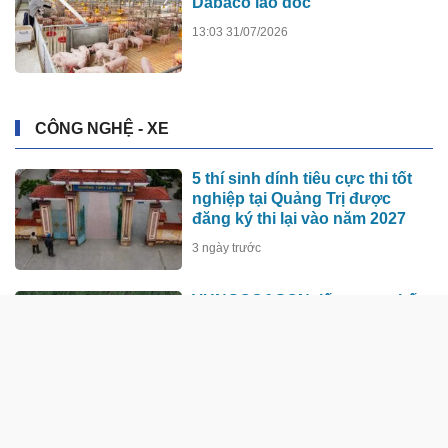
Dabaco lao dốc
13:03 31/07/2026
CÔNG NGHỆ - XE
5 thí sinh dính tiêu cực thi tốt
nghiệp tại Quảng Trị được
đăng ký thi lại vào năm 2027
3 ngày trước
VUNGOC&SON tiếp tục ra thế
giới
15:32 03/08/2026
50.000 căn hộ cho thuê sẽ giúp
dân Phú Quốc bị ảnh hưởng