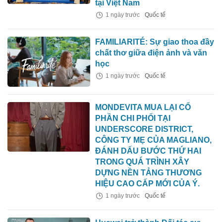
tại Việt Nam
1 ngày trước
Quốc tế
FAMILIARITÉ: Sự giao thoa đầy
chất thơ giữa điện ảnh và văn
học
1 ngày trước
Quốc tế
MONDEVITA MUA LẠI CỔ
PHẦN CHI PHỐI TẠI
UNDERSCORE DISTRICT,
CÔNG TY MẸ CỦA MAGLIANO,
ĐÁNH DẤU BƯỚC THỨ HAI
TRONG QUÁ TRÌNH XÂY
DỰNG NỀN TẢNG THƯƠNG
HIỆU CAO CẤP MỚI CỦA Ý.
1 ngày trước
Quốc tế