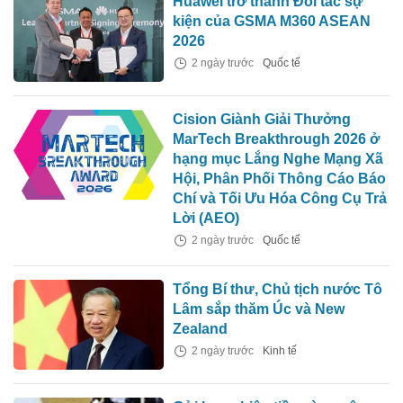
Huawei trở thành Đối tác sự
kiện của GSMA M360 ASEAN
2026
2 ngày trước
Quốc tế
Cision Giành Giải Thưởng
MarTech Breakthrough 2026 ở
hạng mục Lắng Nghe Mạng Xã
Hội, Phân Phối Thông Cáo Báo
Chí và Tối Ưu Hóa Công Cụ Trả
Lời (AEO)
2 ngày trước
Quốc tế
Tổng Bí thư, Chủ tịch nước Tô
Lâm sắp thăm Úc và New
Zealand
2 ngày trước
Kinh tế