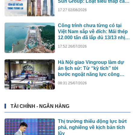
Sun Group: Loạt siêu tháp cao
hơn 500m xô đổ kỷ lục cũ, ai sẽ
17:27 02/08/2026
xây tòa nhà cao nhất Việt Nam?
Công trình chưa từng có tại
Việt Nam sắp về đích: Mái thép
12.000 tấn đã lắp đủ 13/13 nhịp,
nhà biểu diễn 4.000 chỗ lớn
17:52 26/07/2026
hơn nơi trao giải Oscar dần lộ
diện
Hà Nội giao Vingroup làm dự
án lịch sử: Từ “kỳ tích” tới
bước ngoặt năng lực công
nghệ quốc gia
08:31 25/07/2026
TÀI CHÍNH - NGÂN HÀNG
Thị trường thiếu động lực bứt
phá, nghiêng về kịch bản tích
lũy