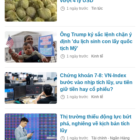
vượt 4 tỷ USD
1 ngày trước
Tin tức
Ông Trump ký sắc lệnh chặn ý
định 'du lịch sinh con lấy quốc
tịch Mỹ'
1 ngày trước
Kinh tế
Chứng khoán 7-8: VN-Index
bước vào nhịp tích lũy, ưu tiên
giữ tiền hay cổ phiếu?
1 ngày trước
Kinh tế
Thị trường thiếu động lực bứt
phá, nghiêng về kịch bản tích
lũy
1 ngày trước
Tài chính - Ngân Hàng