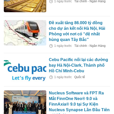
1 ngày trước
Tài chính - Ngân Hàng
Đề xuất tăng 86.000 tỷ đồng
cho dự án kết nối Hà Nội, Hải
Phòng với nơi có “đệ nhất
hùng quan Tây Bắc”
1 ngày trước
Tài chính - Ngân Hàng
Cebu Pacific nối lại các đường
bay Hà Nội-Clark, Thành phố
Hồ Chí Minh-Cebu
1 ngày trước
Quốc tế
Nucleus Software và FPT Ra
Mắt FinnOne Neo® 9.0 và
FinnAxia® 9.0 tại Sự Kiện
Nucleus Synapse Lần Đầu Tiên