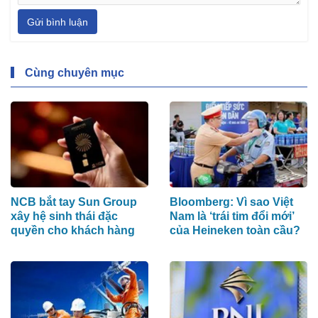
Gửi bình luận
Cùng chuyên mục
NCB bắt tay Sun Group
Bloomberg: Vì sao Việt
xây hệ sinh thái đặc
Nam là ‘trái tim đổi mới’
quyền cho khách hàng
của Heineken toàn cầu?