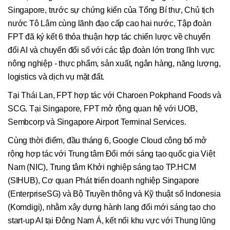
Singapore, trước sự chứng kiến của Tổng Bí thư, Chủ tịch
nước Tô Lâm cùng lãnh đạo cấp cao hai nước, Tập đoàn
FPT đã ký kết 6 thỏa thuận hợp tác chiến lược về chuyển
đổi AI và chuyển đổi số với các tập đoàn lớn trong lĩnh vực
nông nghiệp - thực phẩm, sản xuất, ngân hàng, năng lượng,
logistics và dịch vụ mặt đất.
Tại Thái Lan, FPT hợp tác với Charoen Pokphand Foods và
SCG. Tại Singapore, FPT mở rộng quan hệ với UOB,
Sembcorp và Singapore Airport Terminal Services.
Cùng thời điểm, đầu tháng 6, Google Cloud công bố mở
rộng hợp tác với Trung tâm Đổi mới sáng tạo quốc gia Việt
Nam (NIC), Trung tâm Khởi nghiệp sáng tạo TP.HCM
(SIHUB), Cơ quan Phát triển doanh nghiệp Singapore
(EnterpriseSG) và Bộ Truyền thông và Kỹ thuật số Indonesia
(Komdigi), nhằm xây dựng hành lang đổi mới sáng tạo cho
start-up AI tại Đông Nam Á, kết nối khu vực với Thung lũng