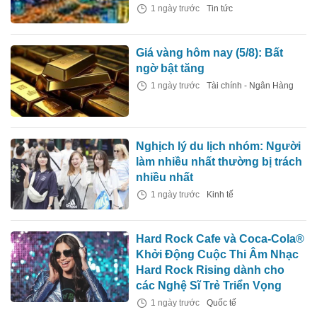
1 ngày trước
Tin tức
Giá vàng hôm nay (5/8): Bất
ngờ bật tăng
1 ngày trước
Tài chính - Ngân Hàng
Nghịch lý du lịch nhóm: Người
làm nhiều nhất thường bị trách
nhiều nhất
1 ngày trước
Kinh tế
Hard Rock Cafe và Coca-Cola®
Khởi Động Cuộc Thi Âm Nhạc
Hard Rock Rising dành cho
các Nghệ Sĩ Trẻ Triển Vọng
1 ngày trước
Quốc tế