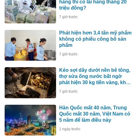
hàng thì có lãi hàng tháng 20
triệu đồng?
7 giờ trước
Phát hiện hơn 3,4 tấn mỹ phẩm
không có phiếu công bố sản
phẩm
7 giờ trước
Kéo sợi dây dưới nền bê tông,
thợ sửa ống nước bất ngờ
phát hiện 30 kg tiền vàng, khu
vực lập tức bị phong tỏa
7 giờ trước
Hàn Quốc mất 40 năm, Trung
Quốc mất 30 năm, Việt Nam có
5 năm để làm điều này
1 ngày trước