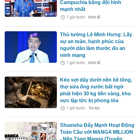
Campuchia bằng đội hình
mạnh nhất
7 giờ trước
Kinh tế
Thủ tướng Lê Minh Hưng: Lấy
sự an toàn, hạnh phúc của
người dân làm thước đo an
ninh mạng
7 giờ trước
Kinh tế
Kéo sợi dây dưới nền bê tông,
thợ sửa ống nước bất ngờ
phát hiện 30 kg tiền vàng, khu
vực lập tức bị phong tỏa
7 giờ trước
Tin tức
Shueisha Đẩy Mạnh Hoạt Động
Toàn Cầu với MANGA MILLION
- Nền Tảng Manga (Truyện