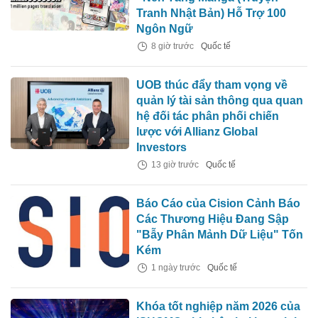
Tranh Nhật Bản) Hỗ Trợ 100
Ngôn Ngữ
8 giờ trước
Quốc tế
UOB thúc đẩy tham vọng về
quản lý tài sản thông qua quan
hệ đối tác phân phối chiến
lược với Allianz Global
Investors
13 giờ trước
Quốc tế
Báo Cáo của Cision Cảnh Báo
Các Thương Hiệu Đang Sập
"Bẫy Phân Mảnh Dữ Liệu" Tốn
Kém
1 ngày trước
Quốc tế
Khóa tốt nghiệp năm 2026 của