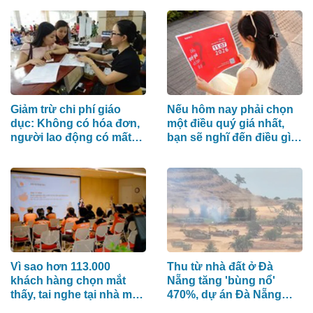
Giảm trừ chi phí giáo
Nếu hôm nay phải chọn
dục: Không có hóa đơn,
một điều quý giá nhất,
người lao động có mất
bạn sẽ nghĩ đến điều gì
quyền lợi?
đầu tiên?
Vì sao hơn 113.000
Thu từ nhà đất ở Đà
khách hàng chọn mắt
Nẵng tăng 'bùng nổ'
thấy, tai nghe tại nhà máy
470%, dự án Đà Nẵng
Acecook Việt Nam?
Downtown và Làng Vân