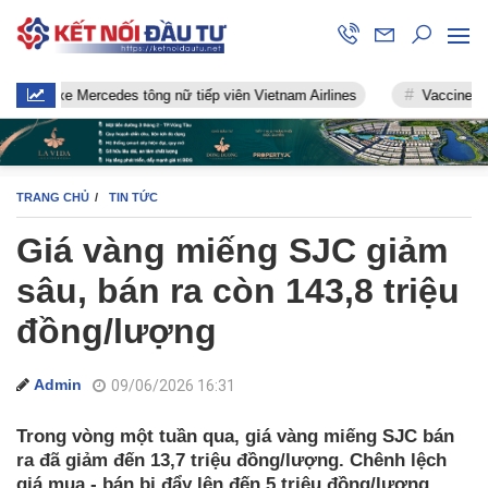
e Mercedes tông nữ tiếp viên Vietnam Airlines
Vaccine chống Covid
TRANG CHỦ
TIN TỨC
Giá vàng miếng SJC giảm
sâu, bán ra còn 143,8 triệu
đồng/lượng
Admin
09/06/2026 16:31
Trong vòng một tuần qua, giá vàng miếng SJC bán
ra đã giảm đến 13,7 triệu đồng/lượng. Chênh lệch
giá mua - bán bị đẩy lên đến 5 triệu đồng/lượng.