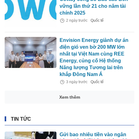
vững lần thứ 21 cho năm tài
chính 2025
2 ngày trước
Quốc tế
Envision Energy giành dự án
điện gió ven bờ 200 MW lớn
nhất tại Việt Nam cùng REE
Energy, củng cố Hệ thống
Năng lượng Tương lai trên
khắp Đông Nam Á
3 ngày trước
Quốc tế
Xem thêm
TIN TỨC
Gửi bao nhiêu tiền vào ngân