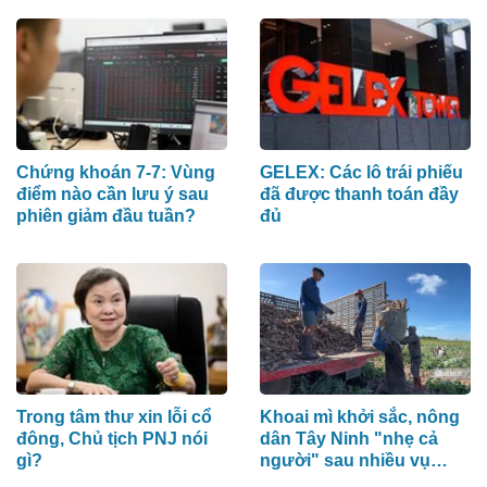
đóng góp chính
Chứng khoán 7-7: Vùng
GELEX: Các lô trái phiếu
điểm nào cần lưu ý sau
đã được thanh toán đầy
phiên giảm đầu tuần?
đủ
Trong tâm thư xin lỗi cổ
Khoai mì khởi sắc, nông
đông, Chủ tịch PNJ nói
dân Tây Ninh "nhẹ cả
gì?
người" sau nhiều vụ
thấp thỏm