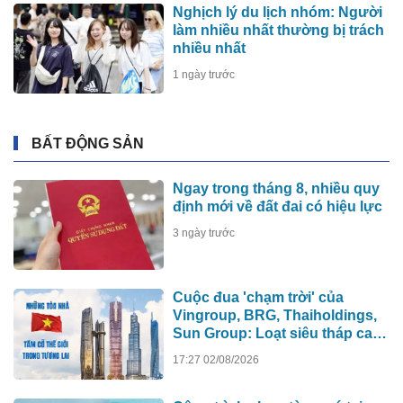
Nghịch lý du lịch nhóm: Người
làm nhiều nhất thường bị trách
nhiều nhất
1 ngày trước
BẤT ĐỘNG SẢN
Ngay trong tháng 8, nhiều quy
định mới về đất đai có hiệu lực
3 ngày trước
Cuộc đua 'chạm trời' của
Vingroup, BRG, Thaiholdings,
Sun Group: Loạt siêu tháp cao
hơn 500m xô đổ kỷ lục cũ, ai sẽ
17:27 02/08/2026
xây tòa nhà cao nhất Việt Nam?