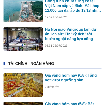
Công trình chưa từng có tại
Việt Nam sắp về đích: Mái thép
12.000 tấn đã lắp đủ 13/13 nhịp,
nhà biểu diễn 4.000 chỗ lớn
17:52 26/07/2026
hơn nơi trao giải Oscar dần lộ
diện
Hà Nội giao Vingroup làm dự
án lịch sử: Từ “kỳ tích” tới
bước ngoặt năng lực công
nghệ quốc gia
08:31 25/07/2026
TÀI CHÍNH - NGÂN HÀNG
Giá vàng hôm nay (6/8): Tăng
vọt vượt ngưỡng sàn
7 giờ trước
Giá vàng hôm nay (5/8): Bất