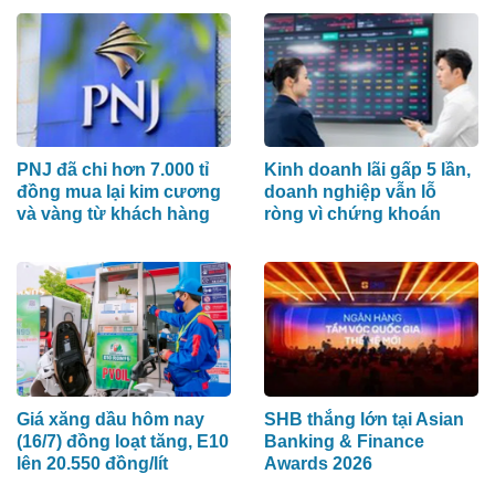
PNJ đã chi hơn 7.000 tỉ
Kinh doanh lãi gấp 5 lần,
đồng mua lại kim cương
doanh nghiệp vẫn lỗ
và vàng từ khách hàng
ròng vì chứng khoán
Giá xăng dầu hôm nay
SHB thắng lớn tại Asian
(16/7) đồng loạt tăng, E10
Banking & Finance
lên 20.550 đồng/lít
Awards 2026