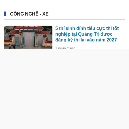
CÔNG NGHỆ - XE
5 thí sinh dính tiêu cực thi tốt
nghiệp tại Quảng Trị được
đăng ký thi lại vào năm 2027
1 ngày trước
VUNGOC&SON tiếp tục ra thế
giới
3 ngày trước
50.000 căn hộ cho thuê sẽ giúp
dân Phú Quốc bị ảnh hưởng
bởi dự án đón APEC 2027 sớm
an cư
17:27 02/08/2026