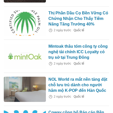
Thị Phần Dầu Cọ Bền Vững Có
Chứng Nhận Cho Thấy Tiềm
Năng Tăng Trưởng 40%
2 ngày trước
Quốc tế
Mintoak thâu tóm công ty công
nghệ tài chính ICC Loyalty có
trụ sở tại Trung Đông
2 ngày trước
Quốc tế
NOL World ra mắt nền tảng đặt
chỗ lưu trú dành cho người
hâm mộ K-POP đến Hàn Quốc
2 ngày trước
Quốc tế
Coway công bố Báo cáo Bền