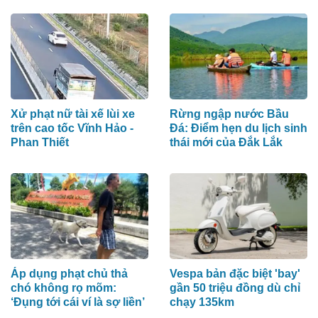
Xử phạt nữ tài xế lùi xe
Rừng ngập nước Bầu
trên cao tốc Vĩnh Hảo -
Đá: Điểm hẹn du lịch sinh
Phan Thiết
thái mới của Đắk Lắk
Áp dụng phạt chủ thả
Vespa bản đặc biệt 'bay'
chó không rọ mõm:
gần 50 triệu đồng dù chỉ
‘Đụng tới cái ví là sợ liền’
chạy 135km