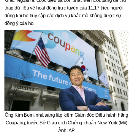
khác. Ngoài ra, cuộc điều tra còn phát hiện Coupang đã thu
thập dữ liệu về hoạt động trực tuyến của 11,17 triệu người
dùng khi họ truy cập các dịch vụ khác mà không được sự
đồng ý của họ.
Ông Kim Bom, nhà sáng lập kiêm Giám đốc Điều hành hãng
Coupang, trước Sở Giao dịch Chứng khoán New York (Mỹ)
Ảnh: AP