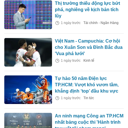
Thị trường thiếu động lực bứt
phá, nghiêng về kịch bản tích
lũy
1 ngày trước
Tài chính - Ngân Hàng
Việt Nam - Campuchia: Cơ hội
cho Xuân Son và Đình Bắc đua
'Vua phá lưới'
1 ngày trước
Kinh tế
Tự hào 50 năm Điện lực
TP.HCM: Vượt khó vươn tầm,
khẳng định ‘top’ đầu khu vực
1 ngày trước
Tin tức
An ninh mạng Công an TP.HCM
nhất bảng cuộc thi 'Hành trình