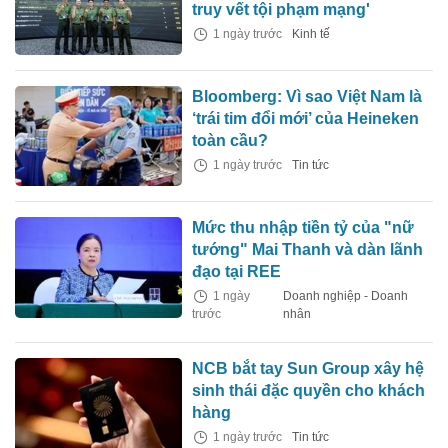
truy vết tội phạm mạng'
1 ngày trước
Kinh tế
Bloomberg: Vì sao Việt Nam là
‘trái tim đổi mới’ của Heineken
toàn cầu?
1 ngày trước
Tin tức
Mức thu nhập tiền tỷ của "nữ
tướng" Mai Thanh và dàn lãnh
đạo tại REE
1 ngày
Doanh nghiệp - Doanh
trước
nhân
NCB bắt tay Sun Group xây hệ
sinh thái đặc quyền cho khách
hàng
1 ngày trước
Tin tức