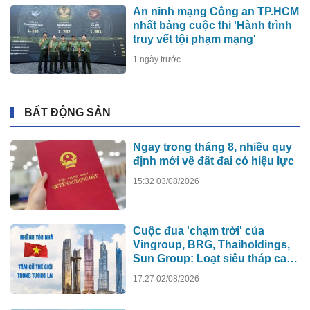
An ninh mạng Công an TP.HCM
nhất bảng cuộc thi 'Hành trình
truy vết tội phạm mạng'
1 ngày trước
BẤT ĐỘNG SẢN
Ngay trong tháng 8, nhiều quy
định mới về đất đai có hiệu lực
15:32 03/08/2026
Cuộc đua 'chạm trời' của
Vingroup, BRG, Thaiholdings,
Sun Group: Loạt siêu tháp cao
hơn 500m xô đổ kỷ lục cũ, ai sẽ
17:27 02/08/2026
xây tòa nhà cao nhất Việt Nam?