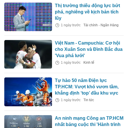
Thị trường thiếu động lực bứt
phá, nghiêng về kịch bản tích
lũy
1 ngày trước
Tài chính - Ngân Hàng
Việt Nam - Campuchia: Cơ hội
cho Xuân Son và Đình Bắc đua
'Vua phá lưới'
1 ngày trước
Kinh tế
Tự hào 50 năm Điện lực
TP.HCM: Vượt khó vươn tầm,
khẳng định ‘top’ đầu khu vực
1 ngày trước
Tin tức
An ninh mạng Công an TP.HCM
nhất bảng cuộc thi 'Hành trình