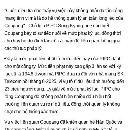
"Cuộc điều tra cho thấy vụ việc này không phải do tấn công
mạng tinh vi mà là do hệ thống quản lý an toàn lỏng lẻo của
Coupang" - Chủ tịch PIPC Song Kyung-hee cho biết.
Coupang bày tỏ sự tiếc nuối về mức phạt kỷ lục, đồng thời
cho hay họ dự định làm rõ các vấn đề liên quan thông qua
các thủ tục pháp lý.
Đây là mức phạt lớn nhất từ trước đến nay của PIPC dành
cho một công ty. Mức tiền phạt này cao gấp 3 lần so với kỷ
lục cũ là 134,8 tỉ won mà PIPC đưa ra đối với nhà mạng SK
Telecom hồi tháng 8-2025, vì vụ rò rỉ dữ liệu ảnh hưởng đến
23 triệu người dùng. Lý giải về mức phạt kỷ lục, PIPC cho
rằng Coupang đã không phát hiện nhiều dấu hiệu bất
thường liên quan vụ rò rỉ dữ liệu, đồng thời quản lý không
chặt chẽ hệ thống xác thực.
Vụ việc liên quan Coupang đã khiến quan hệ Hàn Quốc và
Mỹ căng thẳng. Một số quan chức và nghị sĩ Mỹ bày tỏ lo