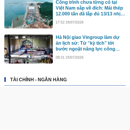
Công trình chưa từng có tại
Việt Nam sắp về đích: Mái thép
12.000 tấn đã lắp đủ 13/13 nhịp,
nhà biểu diễn 4.000 chỗ lớn
17:52 26/07/2026
hơn nơi trao giải Oscar dần lộ
diện
Hà Nội giao Vingroup làm dự
án lịch sử: Từ “kỳ tích” tới
bước ngoặt năng lực công
nghệ quốc gia
08:31 25/07/2026
TÀI CHÍNH - NGÂN HÀNG
Thị trường thiếu động lực bứt
phá, nghiêng về kịch bản tích
lũy
1 ngày trước
Giá vàng hôm nay (7/8): Mất đà