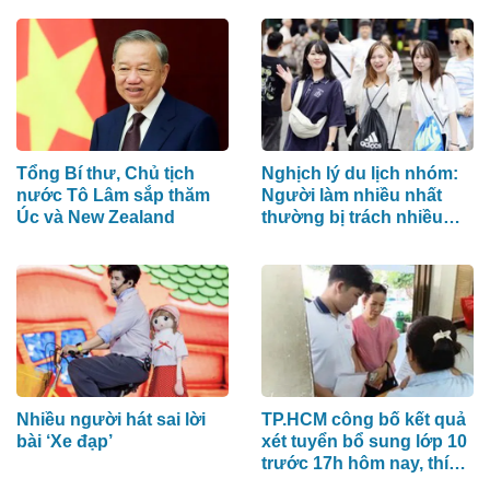
ninh mạng
hình mạnh nhất
Tổng Bí thư, Chủ tịch
Nghịch lý du lịch nhóm:
nước Tô Lâm sắp thăm
Người làm nhiều nhất
Úc và New Zealand
thường bị trách nhiều
nhất
Nhiều người hát sai lời
TP.HCM công bố kết quả
bài ‘Xe đạp’
xét tuyển bổ sung lớp 10
trước 17h hôm nay, thí
sinh xem ở đâu?