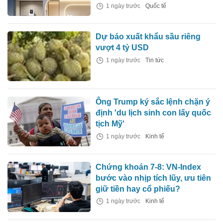
1 ngày trước
Quốc tế
Dự báo xuất khẩu sầu riêng
vượt 4 tỷ USD
1 ngày trước
Tin tức
Ông Trump ký sắc lệnh chặn ý
định 'du lịch sinh con lấy quốc
tịch Mỹ'
1 ngày trước
Kinh tế
Chứng khoán 7-8: VN-Index
bước vào nhịp tích lũy, ưu tiên
giữ tiền hay cổ phiếu?
1 ngày trước
Kinh tế