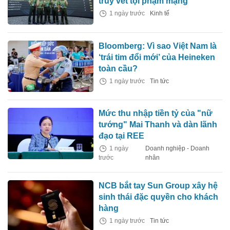
truy vết tội phạm mạng'
1 ngày trước
Kinh tế
Bloomberg: Vì sao Việt Nam là
‘trái tim đổi mới’ của Heineken
toàn cầu?
1 ngày trước
Tin tức
Mức thu nhập tiền tỷ của "nữ
tướng" Mai Thanh và dàn lãnh
đạo tại REE
1 ngày
Doanh nghiệp - Doanh
trước
nhân
NCB bắt tay Sun Group xây hệ
sinh thái đặc quyền cho khách
hàng
1 ngày trước
Tin tức