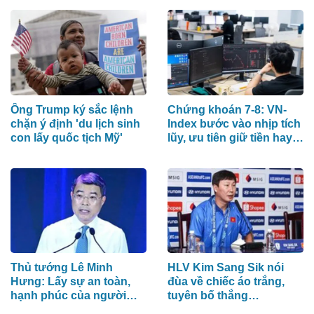
Ông Trump ký sắc lệnh
Chứng khoán 7-8: VN-
chặn ý định 'du lịch sinh
Index bước vào nhịp tích
con lấy quốc tịch Mỹ'
lũy, ưu tiên giữ tiền hay
cổ phiếu?
Thủ tướng Lê Minh
HLV Kim Sang Sik nói
Hưng: Lấy sự an toàn,
đùa về chiếc áo trắng,
hạnh phúc của người
tuyên bố thắng
dân làm thước đo an
Campuchia bằng đội