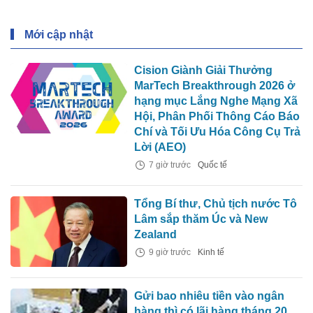
Mới cập nhật
Cision Giành Giải Thưởng
MarTech Breakthrough 2026 ở
hạng mục Lắng Nghe Mạng Xã
Hội, Phân Phối Thông Cáo Báo
Chí và Tối Ưu Hóa Công Cụ Trả
Lời (AEO)
7 giờ trước
Quốc tế
Tổng Bí thư, Chủ tịch nước Tô
Lâm sắp thăm Úc và New
Zealand
9 giờ trước
Kinh tế
Gửi bao nhiêu tiền vào ngân
hàng thì có lãi hàng tháng 20