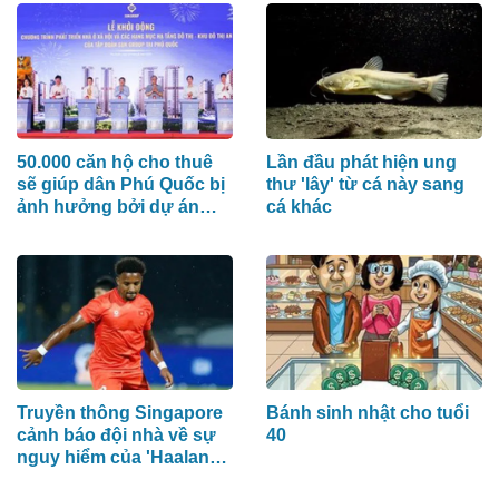
50.000 căn hộ cho thuê
Lần đầu phát hiện ung
sẽ giúp dân Phú Quốc bị
thư 'lây' từ cá này sang
ảnh hưởng bởi dự án
cá khác
đón APEC 2027 sớm an
cư
Truyền thông Singapore
Bánh sinh nhật cho tuổi
cảnh báo đội nhà về sự
40
nguy hiểm của 'Haaland
Hà Nội'