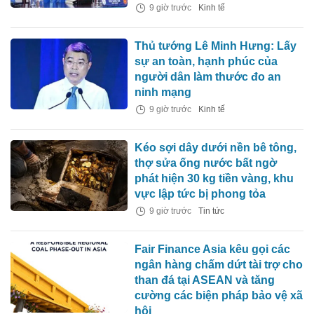
9 giờ trước
Kinh tế
Thủ tướng Lê Minh Hưng: Lấy
sự an toàn, hạnh phúc của
người dân làm thước đo an
ninh mạng
9 giờ trước
Kinh tế
Kéo sợi dây dưới nền bê tông,
thợ sửa ống nước bất ngờ
phát hiện 30 kg tiền vàng, khu
vực lập tức bị phong tỏa
9 giờ trước
Tin tức
Fair Finance Asia kêu gọi các
ngân hàng chấm dứt tài trợ cho
than đá tại ASEAN và tăng
cường các biện pháp bảo vệ xã
hội