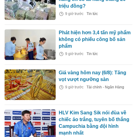
triệu đồng?
9 giờ trước
Tin tức
Phát hiện hơn 3,4 tấn mỹ phẩm
không có phiếu công bố sản
phẩm
9 giờ trước
Tin tức
Giá vàng hôm nay (6/8): Tăng
vọt vượt ngưỡng sàn
9 giờ trước
Tài chính - Ngân Hàng
HLV Kim Sang Sik nói đùa về
chiếc áo trắng, tuyên bố thắng
Campuchia bằng đội hình
mạnh nhất