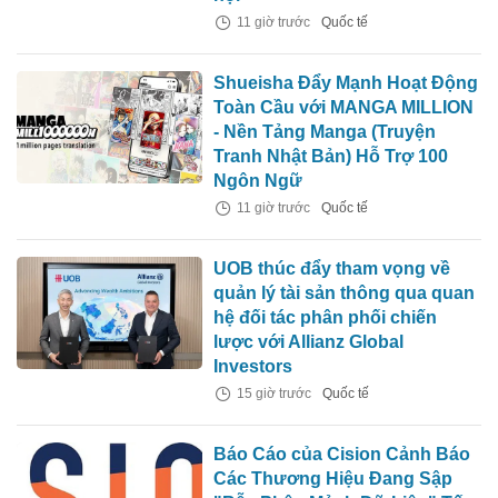
11 giờ trước
Quốc tế
Shueisha Đẩy Mạnh Hoạt Động
Toàn Cầu với MANGA MILLION
- Nền Tảng Manga (Truyện
Tranh Nhật Bản) Hỗ Trợ 100
Ngôn Ngữ
11 giờ trước
Quốc tế
UOB thúc đẩy tham vọng về
quản lý tài sản thông qua quan
hệ đối tác phân phối chiến
lược với Allianz Global
Investors
15 giờ trước
Quốc tế
Báo Cáo của Cision Cảnh Báo
Các Thương Hiệu Đang Sập