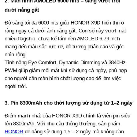
2. Màn hình AMOLED 6000 nits – sáng vượt trội
dưới nắng gắt
Độ sáng tối đa 6000 nits giúp HONOR X9D hiển thị rõ
ràng ngay cả dưới ánh nắng gắt. Con số này vượt mặt
nhiều flagship, chưa kể tấm nền AMOLED 6.79 inch
mang đến màu sắc rực rỡ, độ tương phản cao và góc
nhìn rộng.
Tính năng Eye Comfort, Dynamic Dimming và 3840Hz
PWM giúp giảm mỏi mắt khi sử dụng cả ngày, phù hợp
cho người cần màn hình chất lượng cao để làm việc
ngoài trời.
3. Pin 8300mAh cho thời lượng sử dụng từ 1–2 ngày
Điểm mạnh nhất của HONOR X9D chính là viên pin siêu
lớn 8300mAh. Với nhu cầu thông thường, sản phẩm
HONOR
dễ dàng sử dụng 1.5 – 2 ngày mà không cần