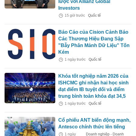
lược với Allianz Global
Investors
15 giờ trước
Quốc tế
Báo Cáo của Cision Cảnh Báo
Các Thương Hiệu Đang Sập
"Bẫy Phân Mảnh Dữ Liệu" Tốn
Kém
1 ngày trước
Quốc tế
Khóa tốt nghiệp năm 2026 của
ISHCMC ghi nhận hai học sinh
đạt điểm IB tuyệt đối và điểm
trung bình toàn khóa đạt 34,5
1 ngày trước
Quốc tế
Cổ phiếu ANT biến động mạnh,
Antesco chính thức lên tiếng
1 ngày
Doanh nghiệp - Doanh