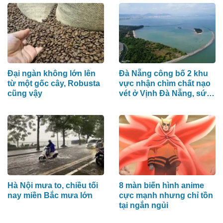
Đại ngàn không lớn lên
Đà Nẵng công bố 2 khu
từ một gốc cây, Robusta
vực nhận chìm chất nạo
cũng vậy
vét ở Vịnh Đà Nẵng, sức
chứa hơn 48 triệu m³
Hà Nội mưa to, chiều tối
8 màn biến hình anime
nay miền Bắc mưa lớn
cực mạnh nhưng chỉ tồn
tại ngắn ngủi