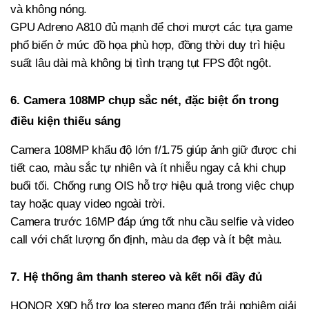
và không nóng.
GPU Adreno A810 đủ mạnh để chơi mượt các tựa game
phổ biến ở mức đồ họa phù hợp, đồng thời duy trì hiệu
suất lâu dài mà không bị tình trạng tụt FPS đột ngột.
6. Camera 108MP chụp sắc nét, đặc biệt ổn trong
điều kiện thiếu sáng
Camera 108MP khẩu độ lớn f/1.75 giúp ảnh giữ được chi
tiết cao, màu sắc tự nhiên và ít nhiễu ngay cả khi chụp
buổi tối. Chống rung OIS hỗ trợ hiệu quả trong việc chụp
tay hoặc quay video ngoài trời.
Camera trước 16MP đáp ứng tốt nhu cầu selfie và video
call với chất lượng ổn định, màu da đẹp và ít bệt màu.
7. Hệ thống âm thanh stereo và kết nối đầy đủ
HONOR X9D hỗ trợ loa stereo mang đến trải nghiệm giải