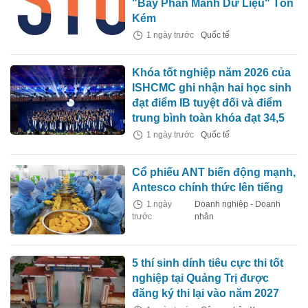
"Bẫy Phân Mảnh Dữ Liệu" Tốn
Kém
1 ngày trước
Quốc tế
Khóa tốt nghiệp năm 2026 của
ISHCMC ghi nhận hai học sinh
đạt điểm IB tuyệt đối và điểm
trung bình toàn khóa đạt 34,5
1 ngày trước
Quốc tế
Cổ phiếu ANT biến động mạnh,
Antesco chính thức lên tiếng
1 ngày
Doanh nghiệp - Doanh
trước
nhân
5 thí sinh dính tiêu cực thi tốt
nghiệp tại Quảng Trị được
đăng ký thi lại vào năm 2027