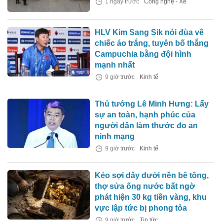
1 ngày trước
Công nghệ - Xe
HLV Kim Sang Sik nói đùa về
chiếc áo trắng, tuyên bố thắng
Campuchia bằng đội hình
mạnh nhất
9 giờ trước
Kinh tế
Thủ tướng Lê Minh Hưng: Lấy
sự an toàn, hạnh phúc của
người dân làm thước đo an
ninh mạng
9 giờ trước
Kinh tế
Kéo sợi dây dưới nền bê tông,
thợ sửa ống nước bất ngờ
phát hiện 30 kg tiền vàng, khu
vực lập tức bị phong tỏa
9 giờ trước
Tin tức