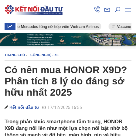
 Mercedes tông nữ tiếp viên Vietnam Airlines
Vaccine chống Covid
TRANG CHỦ
CÔNG NGHỆ - XE
Có nên mua HONOR X9D?
Phân tích 8 lý do đáng sở
hữu nhất 2025
Kết nối đầu tư
17/12/2025 16:55
Trong phân khúc smartphone tầm trung, HONOR
X9D đang nổi lên như một lựa chọn nổi bật nhờ bộ
thông số mạnh về độ bền, màn hình, pin và hiệu