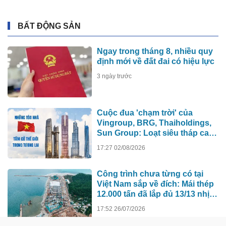
BẤT ĐỘNG SẢN
Ngay trong tháng 8, nhiều quy
định mới về đất đai có hiệu lực
3 ngày trước
Cuộc đua 'chạm trời' của
Vingroup, BRG, Thaiholdings,
Sun Group: Loạt siêu tháp cao
hơn 500m xô đổ kỷ lục cũ, ai sẽ
17:27 02/08/2026
xây tòa nhà cao nhất Việt Nam?
Công trình chưa từng có tại
Việt Nam sắp về đích: Mái thép
12.000 tấn đã lắp đủ 13/13 nhịp,
nhà biểu diễn 4.000 chỗ lớn
17:52 26/07/2026
hơn nơi trao giải Oscar dần lộ
diện