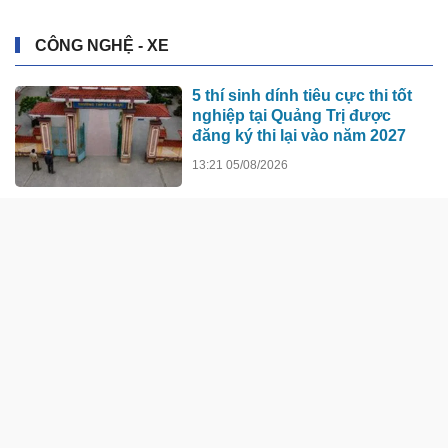
CÔNG NGHỆ - XE
5 thí sinh dính tiêu cực thi tốt
nghiệp tại Quảng Trị được
đăng ký thi lại vào năm 2027
13:21 05/08/2026
VUNGOC&SON tiếp tục ra thế
giới
15:32 03/08/2026
50.000 căn hộ cho thuê sẽ giúp
dân Phú Quốc bị ảnh hưởng
bởi dự án đón APEC 2027 sớm
an cư
17:27 02/08/2026