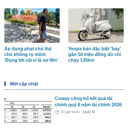
Áp dụng phạt chủ thả
Vespa bản đặc biệt 'bay'
chó không rọ mõm:
gần 50 triệu đồng dù chỉ
‘Đụng tới cái ví là sợ liền’
chạy 135km
Mới cập nhật
Coway công bố kết quả tài
chính quý II năm tài chính 2026
10 giờ trước
Quốc tế