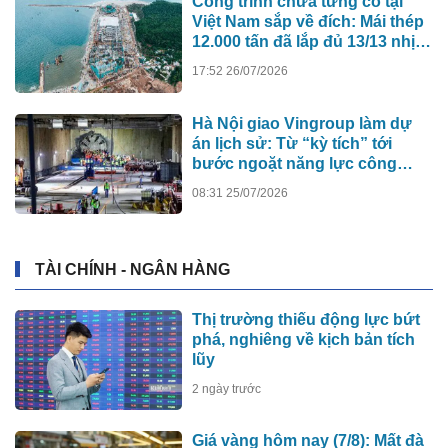
Công trình chưa từng có tại
Việt Nam sắp về đích: Mái thép
12.000 tấn đã lắp đủ 13/13 nhịp,
nhà biểu diễn 4.000 chỗ lớn
17:52 26/07/2026
hơn nơi trao giải Oscar dần lộ
diện
Hà Nội giao Vingroup làm dự
án lịch sử: Từ “kỳ tích” tới
bước ngoặt năng lực công
nghệ quốc gia
08:31 25/07/2026
TÀI CHÍNH - NGÂN HÀNG
Thị trường thiếu động lực bứt
phá, nghiêng về kịch bản tích
lũy
2 ngày trước
Giá vàng hôm nay (7/8): Mất đà