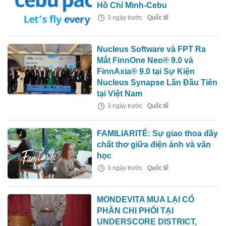
Hồ Chí Minh-Cebu
3 ngày trước
Quốc tế
Nucleus Software và FPT Ra
Mắt FinnOne Neo® 9.0 và
FinnAxia® 9.0 tại Sự Kiện
Nucleus Synapse Lần Đầu Tiên
tại Việt Nam
3 ngày trước
Quốc tế
FAMILIARITÉ: Sự giao thoa đầy
chất thơ giữa điện ảnh và văn
học
3 ngày trước
Quốc tế
MONDEVITA MUA LẠI CỔ
PHẦN CHI PHỐI TẠI
UNDERSCORE DISTRICT,