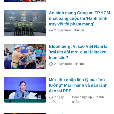
An ninh mạng Công an TP.HCM
nhất bảng cuộc thi 'Hành trình
truy vết tội phạm mạng'
2 ngày trước
Kinh tế
Bloomberg: Vì sao Việt Nam là
‘trái tim đổi mới’ của Heineken
toàn cầu?
2 ngày trước
Tin tức
Mức thu nhập tiền tỷ của "nữ
tướng" Mai Thanh và dàn lãnh
đạo tại REE
2 ngày
Doanh nghiệp - Doanh
trước
nhân