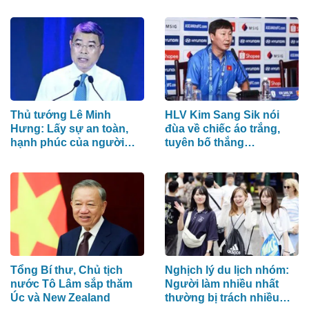
cổ phiếu?
Thủ tướng Lê Minh
HLV Kim Sang Sik nói
Hưng: Lấy sự an toàn,
đùa về chiếc áo trắng,
hạnh phúc của người
tuyên bố thắng
dân làm thước đo an
Campuchia bằng đội
ninh mạng
hình mạnh nhất
Tổng Bí thư, Chủ tịch
Nghịch lý du lịch nhóm:
nước Tô Lâm sắp thăm
Người làm nhiều nhất
Úc và New Zealand
thường bị trách nhiều