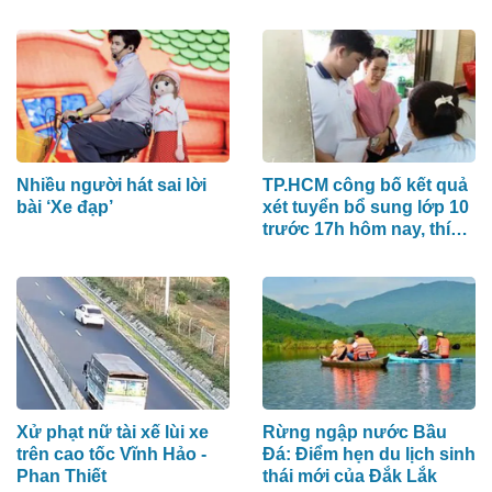
nhất
Nhiều người hát sai lời
TP.HCM công bố kết quả
bài ‘Xe đạp’
xét tuyển bổ sung lớp 10
trước 17h hôm nay, thí
sinh xem ở đâu?
Xử phạt nữ tài xế lùi xe
Rừng ngập nước Bầu
trên cao tốc Vĩnh Hảo -
Đá: Điểm hẹn du lịch sinh
Phan Thiết
thái mới của Đắk Lắk