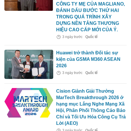
CÔNG TY MẸ CỦA MAGLIANO,
ĐÁNH DẤU BƯỚC THỨ HAI
TRONG QUÁ TRÌNH XÂY
DỰNG NỀN TẢNG THƯƠNG
HIỆU CAO CẤP MỚI CỦA Ý.
3 ngày trước
Quốc tế
Huawei trở thành Đối tác sự
kiện của GSMA M360 ASEAN
2026
3 ngày trước
Quốc tế
Cision Giành Giải Thưởng
MarTech Breakthrough 2026 ở
hạng mục Lắng Nghe Mạng Xã
Hội, Phân Phối Thông Cáo Báo
Chí và Tối Ưu Hóa Công Cụ Trả
Lời (AEO)
3 ngày trước
Quốc tế