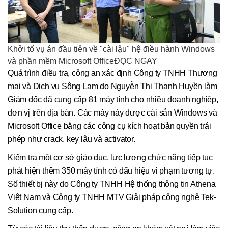
Khởi tố vụ án đầu tiên về "cài lậu" hệ điều hành Windows
và phần mềm Microsoft OfficeĐỌC NGAY
Quá trình điều tra, công an xác định Công ty TNHH Thương
mại và Dịch vụ Sông Lam do Nguyễn Thị Thanh Huyền làm
Giám đốc đã cung cấp 81 máy tính cho nhiều doanh nghiệp,
đơn vị trên địa bàn. Các máy này được cài sẵn Windows và
Microsoft Office bằng các công cụ kích hoạt bản quyền trái
phép như crack, key lậu và activator.
Kiểm tra một cơ sở giáo dục, lực lượng chức năng tiếp tục
phát hiện thêm 350 máy tính có dấu hiệu vi phạm tương tự.
Số thiết bị này do Công ty TNHH Hệ thống thông tin Athena
Việt Nam và Công ty TNHH MTV Giải pháp công nghệ Tek-
Solution cung cấp.