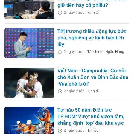
giữ tiền hay cổ phiếu?
2 ngày trước
Kinh tế
Thị trường thiếu động lực bứt
phá, nghiêng về kịch bản tích
lũy
2 ngày trước
Tài chính - Ngân Hàng
Việt Nam - Campuchia: Cơ hội
cho Xuân Son và Đình Bắc đua
'Vua phá lưới'
2 ngày trước
Kinh tế
Tự hào 50 năm Điện lực
TP.HCM: Vượt khó vươn tầm,
khẳng định ‘top’ đầu khu vực
2 ngày trước
Tin tức