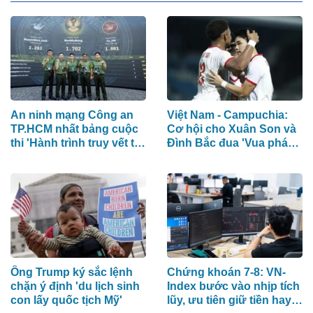
An ninh mạng Công an
Việt Nam - Campuchia:
TP.HCM nhất bảng cuộc
Cơ hội cho Xuân Son và
thi 'Hành trình truy vết tội
Đình Bắc đua 'Vua phá
phạm mạng'
lưới'
Ông Trump ký sắc lệnh
Chứng khoán 7-8: VN-
chặn ý định 'du lịch sinh
Index bước vào nhịp tích
con lấy quốc tịch Mỹ'
lũy, ưu tiên giữ tiền hay