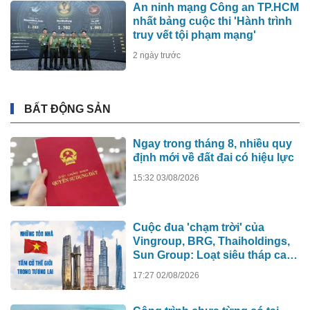
An ninh mạng Công an TP.HCM
nhất bảng cuộc thi 'Hành trình
truy vết tội phạm mạng'
2 ngày trước
BẤT ĐỘNG SẢN
Ngay trong tháng 8, nhiều quy
định mới về đất đai có hiệu lực
15:32 03/08/2026
Cuộc đua 'chạm trời' của
Vingroup, BRG, Thaiholdings,
Sun Group: Loạt siêu tháp cao
hơn 500m xô đổ kỷ lục cũ, ai sẽ
17:27 02/08/2026
xây tòa nhà cao nhất Việt Nam?