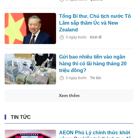
Tổng Bí thư, Chủ tịch nước Tô
Lâm sắp thăm Úc và New
Zealand
3 ngày trước
Kinh tế
Gửi bao nhiêu tiền vào ngân
hàng thì có lãi hàng tháng 20
triệu đồng?
3 ngày trước
Tin tức
Xem thêm
TIN TỨC
AEON Phủ Lý chính thức khởi