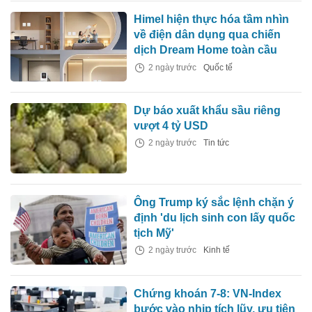
Himel hiện thực hóa tầm nhìn
về điện dân dụng qua chiến
dịch Dream Home toàn cầu
2 ngày trước
Quốc tế
Dự báo xuất khẩu sầu riêng
vượt 4 tỷ USD
2 ngày trước
Tin tức
Ông Trump ký sắc lệnh chặn ý
định 'du lịch sinh con lấy quốc
tịch Mỹ'
2 ngày trước
Kinh tế
Chứng khoán 7-8: VN-Index
bước vào nhịp tích lũy, ưu tiên