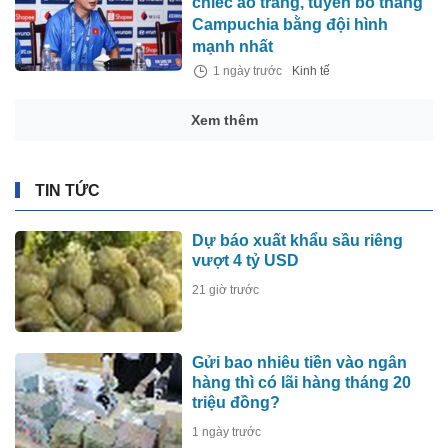
chiếc áo trắng, tuyên bố thắng
Campuchia bằng đội hình
mạnh nhất
1 ngày trước
Kinh tế
Xem thêm
TIN TỨC
Dự báo xuất khẩu sầu riêng
vượt 4 tỷ USD
21 giờ trước
Gửi bao nhiêu tiền vào ngân
hàng thì có lãi hàng tháng 20
triệu đồng?
1 ngày trước