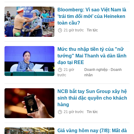
Bloomberg: Vì sao Việt Nam là
‘trái tim đổi mới’ của Heineken
toàn cầu?
21 giờ trước
Tin tức
Mức thu nhập tiền tỷ của "nữ
tướng" Mai Thanh và dàn lãnh
đạo tại REE
21 giờ
Doanh nghiệp - Doanh
trước
nhân
NCB bắt tay Sun Group xây hệ
sinh thái đặc quyền cho khách
hàng
21 giờ trước
Tin tức
Giá vàng hôm nay (7/8): Mất đà