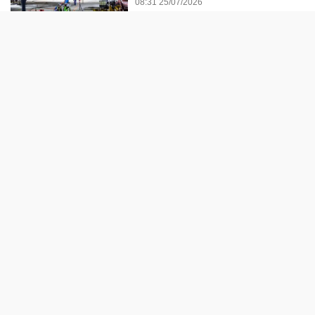
08:31 25/07/2026
TÀI CHÍNH - NGÂN HÀNG
Thị trường thiếu động lực bứt
phá, nghiêng về kịch bản tích
lũy
21 giờ trước
Giá vàng hôm nay (7/8): Mất đà
tăng
21 giờ trước
Đề xuất tăng 86.000 tỷ đồng
cho dự án kết nối Hà Nội, Hải
Phòng với nơi có “đệ nhất
hùng quan Tây Bắc”
21 giờ trước