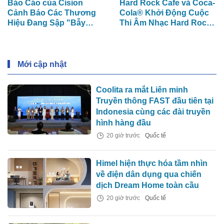
Báo Cáo của Cision
Hard Rock Cafe và Coca-
Cảnh Báo Các Thương
Cola® Khởi Động Cuộc
Hiệu Đang Sập "Bẫy
Thi Âm Nhạc Hard Rock
Phân Mảnh Dữ Liệu" Tốn
Rising dành cho các
Kém
Nghệ Sĩ Trẻ Triển Vọng
Mới cập nhật
Coolita ra mắt Liên minh
Truyền thông FAST đầu tiên tại
Indonesia cùng các đài truyền
hình hàng đầu
20 giờ trước
Quốc tế
Himel hiện thực hóa tầm nhìn
về điện dân dụng qua chiến
dịch Dream Home toàn cầu
20 giờ trước
Quốc tế