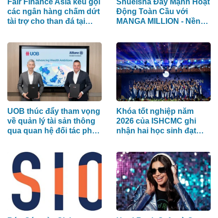
Fair Finance Asia kêu gọi
Shueisha Đẩy Mạnh Hoạt
các ngân hàng chấm dứt
Động Toàn Cầu với
tài trợ cho than đá tại
MANGA MILLION - Nền
ASEAN và tăng cường
Tảng Manga (Truyện
các biện pháp bảo vệ xã
Tranh Nhật Bản) Hỗ Trợ
hội
100 Ngôn Ngữ
UOB thúc đẩy tham vọng
Khóa tốt nghiệp năm
về quản lý tài sản thông
2026 của ISHCMC ghi
qua quan hệ đối tác phân
nhận hai học sinh đạt
phối chiến lược với
điểm IB tuyệt đối và điểm
Allianz Global Investors
trung bình toàn khóa đạt
34,5