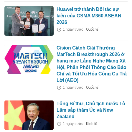
Huawei trở thành Đối tác sự
kiện của GSMA M360 ASEAN
2026
1 ngày trước
Quốc tế
Cision Giành Giải Thưởng
MarTech Breakthrough 2026 ở
hạng mục Lắng Nghe Mạng Xã
Hội, Phân Phối Thông Cáo Báo
Chí và Tối Ưu Hóa Công Cụ Trả
Lời (AEO)
1 ngày trước
Quốc tế
Tổng Bí thư, Chủ tịch nước Tô
Lâm sắp thăm Úc và New
Zealand
1 ngày trước
Kinh tế