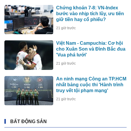
Chứng khoán 7-8: VN-Index
bước vào nhịp tích lũy, ưu tiên
giữ tiền hay cổ phiếu?
21 giờ trước
Việt Nam - Campuchia: Cơ hội
cho Xuân Son và Đình Bắc đua
'Vua phá lưới'
21 giờ trước
An ninh mạng Công an TP.HCM
nhất bảng cuộc thi 'Hành trình
truy vết tội phạm mạng'
21 giờ trước
BẤT ĐỘNG SẢN