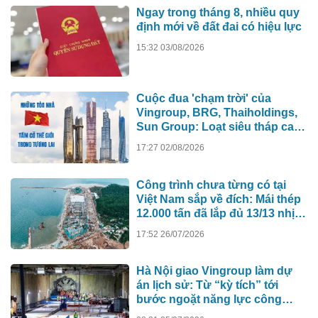
Ngay trong tháng 8, nhiều quy
định mới về đất đai có hiệu lực
15:32 03/08/2026
Cuộc đua 'chạm trời' của
Vingroup, BRG, Thaiholdings,
Sun Group: Loạt siêu tháp cao
hơn 500m xô đổ kỷ lục cũ, ai sẽ
17:27 02/08/2026
xây tòa nhà cao nhất Việt Nam?
Công trình chưa từng có tại
Việt Nam sắp về đích: Mái thép
12.000 tấn đã lắp đủ 13/13 nhịp,
nhà biểu diễn 4.000 chỗ lớn
17:52 26/07/2026
hơn nơi trao giải Oscar dần lộ
diện
Hà Nội giao Vingroup làm dự
án lịch sử: Từ “kỳ tích” tới
bước ngoặt năng lực công
nghệ quốc gia