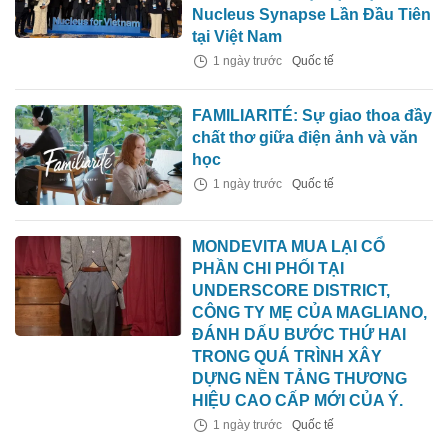
Nucleus Synapse Lần Đầu Tiên
tại Việt Nam
1 ngày trước
Quốc tế
FAMILIARITÉ: Sự giao thoa đầy
chất thơ giữa điện ảnh và văn
học
1 ngày trước
Quốc tế
MONDEVITA MUA LẠI CỔ
PHẦN CHI PHỐI TẠI
UNDERSCORE DISTRICT,
CÔNG TY MẸ CỦA MAGLIANO,
ĐÁNH DẤU BƯỚC THỨ HAI
TRONG QUÁ TRÌNH XÂY
DỰNG NỀN TẢNG THƯƠNG
HIỆU CAO CẤP MỚI CỦA Ý.
1 ngày trước
Quốc tế