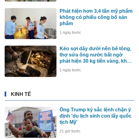
Phát hiện hơn 3,4 tấn mỹ phẩm
không có phiếu công bố sản
phẩm
1 ngày trước
Kéo sợi dây dưới nền bê tông,
thợ sửa ống nước bất ngờ
phát hiện 30 kg tiền vàng, khu
vực lập tức bị phong tỏa
1 ngày trước
KINH TẾ
Ông Trump ký sắc lệnh chặn ý
định 'du lịch sinh con lấy quốc
tịch Mỹ'
21 giờ trước