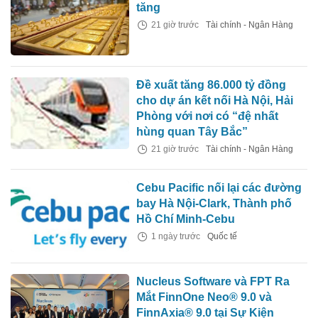
tăng
21 giờ trước
Tài chính - Ngân Hàng
Đề xuất tăng 86.000 tỷ đồng
cho dự án kết nối Hà Nội, Hải
Phòng với nơi có “đệ nhất
hùng quan Tây Bắc”
21 giờ trước
Tài chính - Ngân Hàng
Cebu Pacific nối lại các đường
bay Hà Nội-Clark, Thành phố
Hồ Chí Minh-Cebu
1 ngày trước
Quốc tế
Nucleus Software và FPT Ra
Mắt FinnOne Neo® 9.0 và
FinnAxia® 9.0 tại Sự Kiện