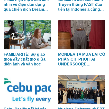
nhìn về điện dân dụng
Truyền thông FAST đầu
qua chiến dịch Dream
tiên tại Indonesia cùng
Home toàn cầu
các đài truyền hình hàng
đầu
FAMILIARITÉ: Sự giao
MONDEVITA MUA LẠI CỔ
thoa đầy chất thơ giữa
PHẦN CHI PHỐI TẠI
điện ảnh và văn học
UNDERSCORE
DISTRICT, CÔNG TY MẸ
CỦA MAGLIANO, ĐÁNH
DẤU BƯỚC THỨ HAI
TRONG QUÁ TRÌNH XÂY
DỰNG NỀN TẢNG
THƯƠNG HIỆU CAO
CẤP MỚI CỦA Ý.