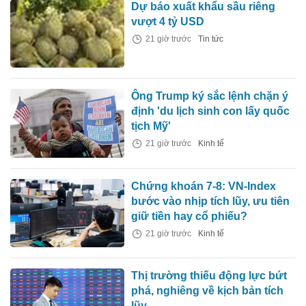
Dự báo xuất khẩu sầu riêng
vượt 4 tỷ USD
21 giờ trước
Tin tức
Ông Trump ký sắc lệnh chặn ý
định 'du lịch sinh con lấy quốc
tịch Mỹ'
21 giờ trước
Kinh tế
Chứng khoán 7-8: VN-Index
bước vào nhịp tích lũy, ưu tiên
giữ tiền hay cổ phiếu?
21 giờ trước
Kinh tế
Thị trường thiếu động lực bứt
phá, nghiêng về kịch bản tích
lũy