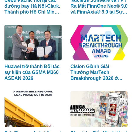
Cebu Pacific nối lại các
Nucleus Software và FPT
đường bay Hà Nội-Clark,
Ra Mắt FinnOne Neo® 9.0
Thành phố Hồ Chí Minh-
và FinnAxia® 9.0 tại Sự
Cebu
Kiện Nucleus Synapse
Lần Đầu Tiên tại Việt
Nam
Huawei trở thành Đối tác
Cision Giành Giải
sự kiện của GSMA M360
Thưởng MarTech
ASEAN 2026
Breakthrough 2026 ở
hạng mục Lắng Nghe
Mạng Xã Hội, Phân Phối
Thông Cáo Báo Chí và
Tối Ưu Hóa Công Cụ Trả
Lời (AEO)