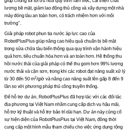
giúp chúng tôi tối ưu hóa quy trình làm việc, cải thiện chất
lượng bề mặt, giảm lao động thủ công và xây dựng một nhà
máy đóng tàu an toàn hơn, có trách nhiệm hơn với môi
trường".
Giải pháp robot phun tia nước áp lực cao của
RobotPlusPlus giúp nâng cao hiệu quả chuẩn bị bề mặt
trong sửa chữa tàu biển thông qua quy trình vận hành hiệu
quả hơn, tiêu chuẩn hóa hơn và an toàn hơn. Hệ thống thu
hồi nước thải của giải pháp có thể thu gom hơn 99% lượng
nước thải và cặn sơn, trong khi các robot đạt năng suất xử lý
2
từ 30 đến 50 m
/giờ và nâng cao năng suất lên gấp 8 đến 9
lần so với phương pháp thủ công truyền thống.
Để hỗ trợ dự án, RobotPlusPlus đã hợp tác với các đối tác
địa phương tại Việt Nam nhằm cung cấp dịch vụ hậu mãi,
hỗ trợ kỹ thuật và hỗ trợ bảo trì dài hạn. Dự án này củng cố
sự hiện diện của RobotPlusPlus tại Việt Nam, đồng thời
cung cấp một hình mẫu tham chiếu cho việc ứng dụng rộng