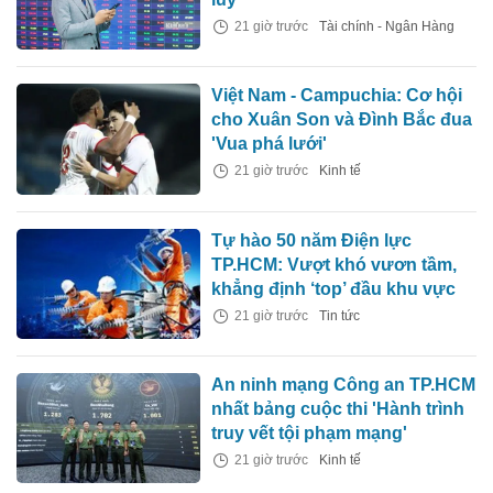
21 giờ trước
Tài chính - Ngân Hàng
Việt Nam - Campuchia: Cơ hội
cho Xuân Son và Đình Bắc đua
'Vua phá lưới'
21 giờ trước
Kinh tế
Tự hào 50 năm Điện lực
TP.HCM: Vượt khó vươn tầm,
khẳng định ‘top’ đầu khu vực
21 giờ trước
Tin tức
An ninh mạng Công an TP.HCM
nhất bảng cuộc thi 'Hành trình
truy vết tội phạm mạng'
21 giờ trước
Kinh tế