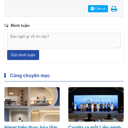
Chia sẻ
Bình luận
Gửi bình luận
Cùng chuyên mục
Himel hiện thực hóa tầm
Coolita ra mắt Liên minh