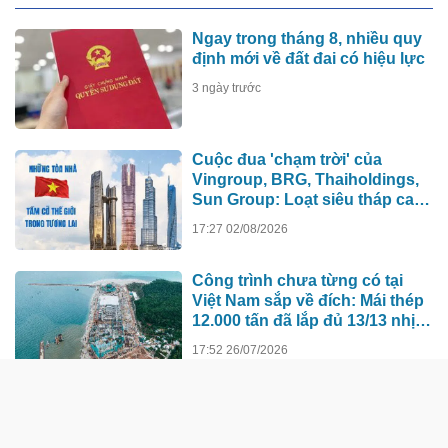
Ngay trong tháng 8, nhiều quy
định mới về đất đai có hiệu lực
3 ngày trước
Cuộc đua 'chạm trời' của
Vingroup, BRG, Thaiholdings,
Sun Group: Loạt siêu tháp cao
hơn 500m xô đổ kỷ lục cũ, ai sẽ
17:27 02/08/2026
xây tòa nhà cao nhất Việt Nam?
Công trình chưa từng có tại
Việt Nam sắp về đích: Mái thép
12.000 tấn đã lắp đủ 13/13 nhịp,
nhà biểu diễn 4.000 chỗ lớn
17:52 26/07/2026
hơn nơi trao giải Oscar dần lộ
diện
Hà Nội giao Vingroup làm dự
án lịch sử: Từ “kỳ tích” tới
bước ngoặt năng lực công