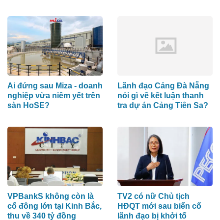
Tích Thiện
Ai đứng sau Miza - doanh
Lãnh đạo Cảng Đà Nẵng
nghiệp vừa niêm yết trên
nói gì về kết luận thanh
sàn HoSE?
tra dự án Cảng Tiên Sa?
VPBankS không còn là
TV2 có nữ Chủ tịch
cổ đông lớn tại Kinh Bắc,
HĐQT mới sau biến cố
thu về 340 tỷ đồng
lãnh đạo bị khởi tố