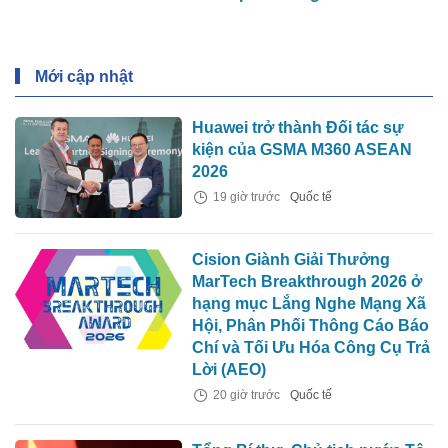
giá "trà đá"
Mới cập nhật
Huawei trở thành Đối tác sự
kiện của GSMA M360 ASEAN
2026
19 giờ trước
Quốc tế
Cision Giành Giải Thưởng
MarTech Breakthrough 2026 ở
hạng mục Lắng Nghe Mạng Xã
Hội, Phân Phối Thông Cáo Báo
Chí và Tối Ưu Hóa Công Cụ Trả
Lời (AEO)
20 giờ trước
Quốc tế