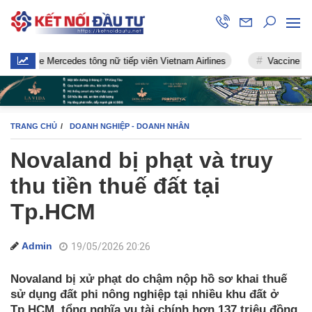
xe Mercedes tông nữ tiếp viên Vietnam Airlines
Vaccine chống Covi
TRANG CHỦ
DOANH NGHIỆP - DOANH NHÂN
Novaland bị phạt và truy
thu tiền thuế đất tại
Tp.HCM
Admin
19/05/2026 20:26
Novaland bị xử phạt do chậm nộp hồ sơ khai thuế
sử dụng đất phi nông nghiệp tại nhiều khu đất ở
Tp.HCM, tổng nghĩa vụ tài chính hơn 137 triệu đồng.