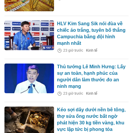
HLV Kim Sang Sik nói đùa về
chiếc áo trắng, tuyên bố thắng
Campuchia bằng đội hình
mạnh nhất
23 giờ trước
Kinh tế
Thủ tướng Lê Minh Hưng: Lấy
sự an toàn, hạnh phúc của
người dân làm thước đo an
ninh mạng
23 giờ trước
Kinh tế
Kéo sợi dây dưới nền bê tông,
thợ sửa ống nước bất ngờ
phát hiện 30 kg tiền vàng, khu
vực lập tức bị phong tỏa