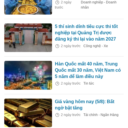
2 ngày
Doanh nghiệp - Doanh
trước
nhân
5 thí sinh dính tiêu cực thi tốt
nghiệp tại Quảng Trị được
đăng ký thi lại vào năm 2027
2 ngày trước
Công nghệ - Xe
Hàn Quốc mất 40 năm, Trung
Quốc mất 30 năm, Việt Nam có
5 năm để làm điều này
2 ngày trước
Tin tức
Giá vàng hôm nay (5/8): Bất
ngờ bật tăng
2 ngày trước
Tài chính - Ngân Hàng