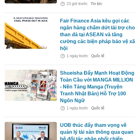
23 giờ trước
Tin tức
Fair Finance Asia kêu gọi các
ngân hàng chấm dứt tài trợ cho
than đá tại ASEAN và tăng
cường các biện pháp bảo vệ xã
hội
1 ngày trước
Quốc tế
Shueisha Đẩy Mạnh Hoạt Động
Toàn Cầu với MANGA MILLION
- Nền Tảng Manga (Truyện
Tranh Nhật Bản) Hỗ Trợ 100
Ngôn Ngữ
1 ngày trước
Quốc tế
UOB thúc đẩy tham vọng về
quản lý tài sản thông qua quan
hệ đối tác phân phối chiến