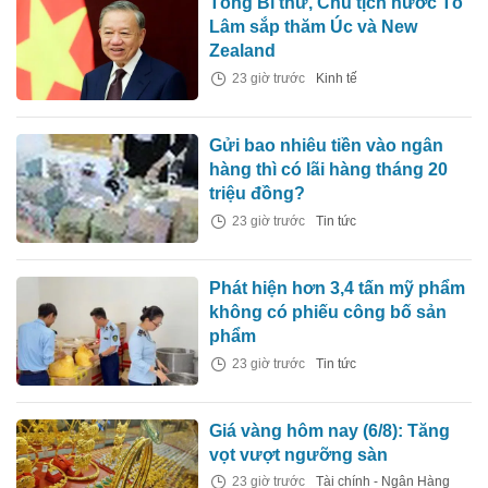
Tổng Bí thư, Chủ tịch nước Tô
Lâm sắp thăm Úc và New
Zealand
23 giờ trước
Kinh tế
Gửi bao nhiêu tiền vào ngân
hàng thì có lãi hàng tháng 20
triệu đồng?
23 giờ trước
Tin tức
Phát hiện hơn 3,4 tấn mỹ phẩm
không có phiếu công bố sản
phẩm
23 giờ trước
Tin tức
Giá vàng hôm nay (6/8): Tăng
vọt vượt ngưỡng sàn
23 giờ trước
Tài chính - Ngân Hàng