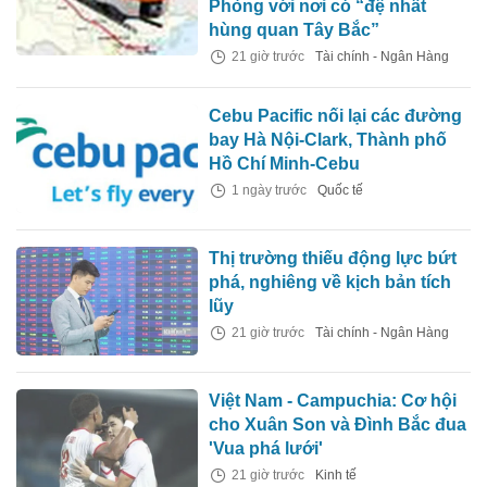
Phòng với nơi có “đệ nhất
hùng quan Tây Bắc”
21 giờ trước
Tài chính - Ngân Hàng
Cebu Pacific nối lại các đường
bay Hà Nội-Clark, Thành phố
Hồ Chí Minh-Cebu
1 ngày trước
Quốc tế
Thị trường thiếu động lực bứt
phá, nghiêng về kịch bản tích
lũy
21 giờ trước
Tài chính - Ngân Hàng
Việt Nam - Campuchia: Cơ hội
cho Xuân Son và Đình Bắc đua
'Vua phá lưới'
21 giờ trước
Kinh tế