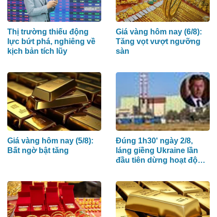
Thị trường thiếu động
Giá vàng hôm nay (6/8):
lực bứt phá, nghiêng về
Tăng vọt vượt ngưỡng
kịch bản tích lũy
sàn
Giá vàng hôm nay (5/8):
Đúng 1h30' ngày 2/8,
Bất ngờ bật tăng
láng giềng Ukraine lần
đầu tiên dừng hoạt động
nhà máy điện hạt nhân
do Nga xây dựng