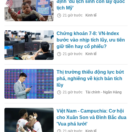
định 'du lịch sinh con lấy quốc
tịch Mỹ'
21 giờ trước
Kinh tế
Chứng khoán 7-8: VN-Index
bước vào nhịp tích lũy, ưu tiên
giữ tiền hay cổ phiếu?
21 giờ trước
Kinh tế
Thị trường thiếu động lực bứt
phá, nghiêng về kịch bản tích
lũy
21 giờ trước
Tài chính - Ngân Hàng
Việt Nam - Campuchia: Cơ hội
cho Xuân Son và Đình Bắc đua
'Vua phá lưới'
21 giờ trước
Kinh tế