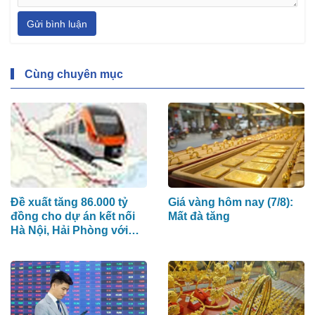
Gửi bình luận
Cùng chuyên mục
Đề xuất tăng 86.000 tỷ
Giá vàng hôm nay (7/8):
đồng cho dự án kết nối
Mất đà tăng
Hà Nội, Hải Phòng với
nơi có “đệ nhất hùng
quan Tây Bắc”