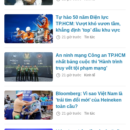
Tự hào 50 năm Điện lực
TP.HCM: Vượt khó vươn tầm,
khẳng định ‘top’ đầu khu vực
21 giờ trước
Tin tức
An ninh mạng Công an TP.HCM
nhất bảng cuộc thi 'Hành trình
truy vết tội phạm mạng'
21 giờ trước
Kinh tế
Bloomberg: Vì sao Việt Nam là
‘trái tim đổi mới’ của Heineken
toàn cầu?
21 giờ trước
Tin tức