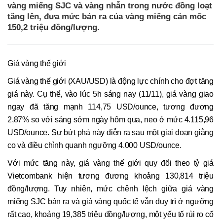
vàng miếng SJC và vàng nhẫn trong nước đồng loạt
tăng lên, đưa mức bán ra của vàng miếng cán mốc
150,2 triệu đồng/lượng.
Giá vàng thế giới
Giá vàng thế giới (XAU/USD) là động lực chính cho đợt tăng
giá này. Cụ thể, vào lúc 5h sáng nay (11/11), giá vàng giao
ngay đã tăng mạnh 114,75 USD/ounce, tương đương
2,87% so với sáng sớm ngày hôm qua, neo ở mức 4.115,96
USD/ounce. Sự bứt phá này diễn ra sau một giai đoạn giằng
co và điều chỉnh quanh ngưỡng 4.000 USD/ounce.
Với mức tăng này, giá vàng thế giới quy đổi theo tỷ giá
Vietcombank hiện tương đương khoảng 130,814 triệu
đồng/lượng. Tuy nhiên, mức chênh lệch giữa giá vàng
miếng SJC bán ra và giá vàng quốc tế vẫn duy trì ở ngưỡng
rất cao, khoảng 19,385 triệu đồng/lượng, một yếu tố rủi ro cố