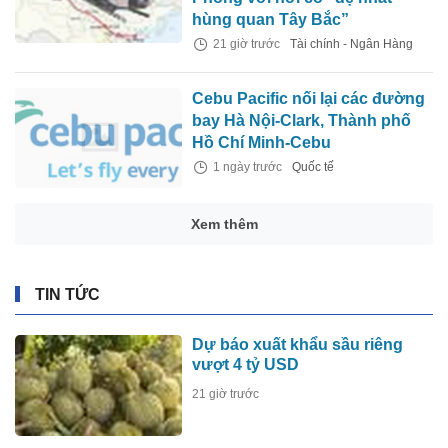
hùng quan Tây Bắc”
21 giờ trước
Tài chính - Ngân Hàng
Cebu Pacific nối lại các đường
bay Hà Nội-Clark, Thành phố
Hồ Chí Minh-Cebu
1 ngày trước
Quốc tế
Xem thêm
TIN TỨC
Dự báo xuất khẩu sầu riêng
vượt 4 tỷ USD
21 giờ trước