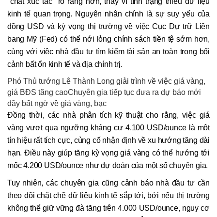
"chất xúc tác" rõ ràng hơn, thay vì tình trạng thiếu dữ liệu
kinh tế quan trọng. Nguyên nhân chính là sự suy yếu của
đồng USD và kỳ vọng thị trường về việc Cục Dự trữ Liên
bang Mỹ (Fed) có thể nới lỏng chính sách tiền tệ sớm hơn,
cùng với việc nhà đầu tư tìm kiếm tài sản an toàn trong bối
cảnh bất ổn kinh tế và địa chính trị.
Phó Thủ tướng Lê Thành Long giải trình về việc giá vàng,
giá BĐS tăng caoChuyên gia tiếp tục đưa ra dự báo mới
đầy bất ngờ về giá vàng, bạc
Đồng thời, các nhà phân tích kỹ thuật cho rằng, việc giá
vàng vượt qua ngưỡng kháng cự 4.100 USD/ounce là một
tín hiệu rất tích cực, củng cố nhận định về xu hướng tăng dài
hạn. Điều này giúp tăng kỳ vọng giá vàng có thể hướng tới
mốc 4.200 USD/ounce như dự đoán của một số chuyên gia.
Tuy nhiên, các chuyên gia cũng cảnh báo nhà đầu tư cần
theo dõi chặt chẽ dữ liệu kinh tế sắp tới, bởi nếu thị trường
không thể giữ vững đà tăng trên 4.000 USD/ounce, nguy cơ