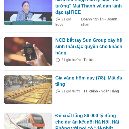
tướng" Mai Thanh và dàn lãnh
đạo tại REE
21 giờ
Doanh nghiệp - Doanh
trước
nhân
NCB bắt tay Sun Group xây hệ
sinh thái đặc quyền cho khách
hàng
21 giờ trước
Tin tức
Giá vàng hôm nay (7/8): Mất đà
tăng
21 giờ trước
Tài chính - Ngân Hàng
Đề xuất tăng 86.000 tỷ đồng
cho dự án kết nối Hà Nội, Hải
Phòng với nơi có “đệ nhất