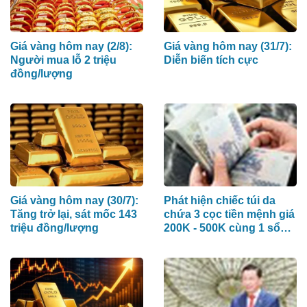
Giá vàng hôm nay (2/8):
Giá vàng hôm nay (31/7):
Người mua lỗ 2 triệu
Diễn biến tích cực
đồng/lượng
Giá vàng hôm nay (30/7):
Phát hiện chiếc túi da
Tăng trở lại, sát mốc 143
chứa 3 cọc tiền mệnh giá
triệu đồng/lượng
200K - 500K cùng 1 sổ
tiết kiệm trị giá 4 tỷ đồng
nằm chơ vơ tại nhà ga
Cảng hàng không Pleiku