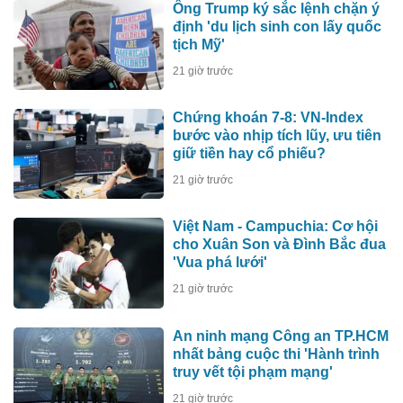
Ông Trump ký sắc lệnh chặn ý
định 'du lịch sinh con lấy quốc
tịch Mỹ'
21 giờ trước
Chứng khoán 7-8: VN-Index
bước vào nhịp tích lũy, ưu tiên
giữ tiền hay cổ phiếu?
21 giờ trước
Việt Nam - Campuchia: Cơ hội
cho Xuân Son và Đình Bắc đua
'Vua phá lưới'
21 giờ trước
An ninh mạng Công an TP.HCM
nhất bảng cuộc thi 'Hành trình
truy vết tội phạm mạng'
21 giờ trước