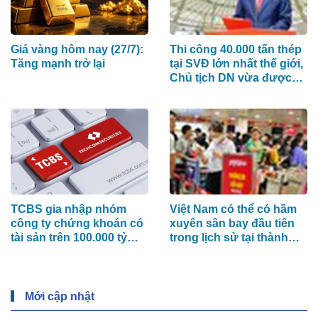
Giá vàng hôm nay (27/7):
Thi công 40.000 tấn thép
Tăng mạnh trở lại
tại SVĐ lớn nhất thế giới,
Chủ tịch DN vừa được
bầu vào HĐQT mới của
PC1 là ai?
TCBS gia nhập nhóm
Việt Nam có thể có hầm
công ty chứng khoán có
xuyên sân bay đầu tiên
tài sản trên 100.000 tỷ
trong lịch sử tại thành
đồng
phố giàu nhất nước
Mới cập nhật