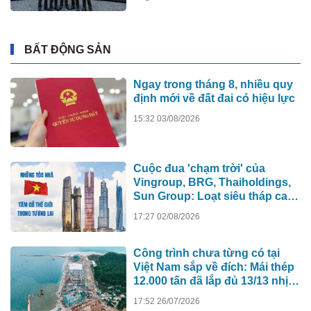
BẤT ĐỘNG SẢN
Ngay trong tháng 8, nhiều quy
định mới về đất đai có hiệu lực
15:32 03/08/2026
Cuộc đua 'chạm trời' của
Vingroup, BRG, Thaiholdings,
Sun Group: Loạt siêu tháp cao
hơn 500m xô đổ kỷ lục cũ, ai sẽ
17:27 02/08/2026
xây tòa nhà cao nhất Việt Nam?
Công trình chưa từng có tại
Việt Nam sắp về đích: Mái thép
12.000 tấn đã lắp đủ 13/13 nhịp,
nhà biểu diễn 4.000 chỗ lớn
17:52 26/07/2026
hơn nơi trao giải Oscar dần lộ