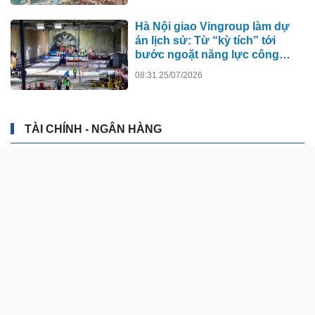
diện
Hà Nội giao Vingroup làm dự
án lịch sử: Từ “kỳ tích” tới
bước ngoặt năng lực công
nghệ quốc gia
08:31 25/07/2026
TÀI CHÍNH - NGÂN HÀNG
Thị trường thiếu động lực bứt
phá, nghiêng về kịch bản tích
lũy
21 giờ trước
Giá vàng hôm nay (7/8): Mất đà
tăng
21 giờ trước