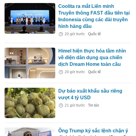
Coolita ra mắt Liên minh
Truyền thông FAST đầu tiên tại
Indonesia cùng các đài truyền
hình hàng đầu
20 giờ trước
Quốc tế
Himel hiện thực hóa tầm nhìn
về điện dân dụng qua chiến
dịch Dream Home toàn cầu
20 giờ trước
Quốc tế
Dự báo xuất khẩu sầu riêng
vượt 4 tỷ USD
21 giờ trước
Tin tức
Ông Trump ký sắc lệnh chặn ý