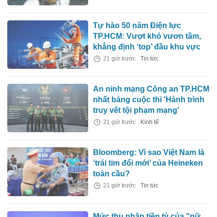
Tự hào 50 năm Điện lực
TP.HCM: Vượt khó vươn tầm,
khẳng định ‘top’ đầu khu vực
21 giờ trước
Tin tức
An ninh mạng Công an TP.HCM
nhất bảng cuộc thi 'Hành trình
truy vết tội phạm mạng'
21 giờ trước
Kinh tế
Bloomberg: Vì sao Việt Nam là
‘trái tim đổi mới’ của Heineken
toàn cầu?
21 giờ trước
Tin tức
Mức thu nhập tiền tỷ của "nữ