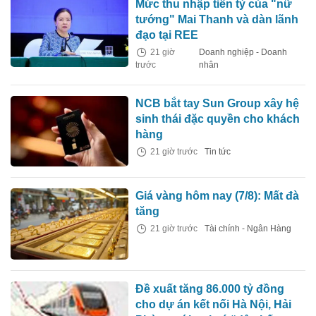
Mức thu nhập tiền tỷ của "nữ
tướng" Mai Thanh và dàn lãnh
đạo tại REE
21 giờ
Doanh nghiệp - Doanh
trước
nhân
NCB bắt tay Sun Group xây hệ
sinh thái đặc quyền cho khách
hàng
21 giờ trước
Tin tức
Giá vàng hôm nay (7/8): Mất đà
tăng
21 giờ trước
Tài chính - Ngân Hàng
Đề xuất tăng 86.000 tỷ đồng
cho dự án kết nối Hà Nội, Hải