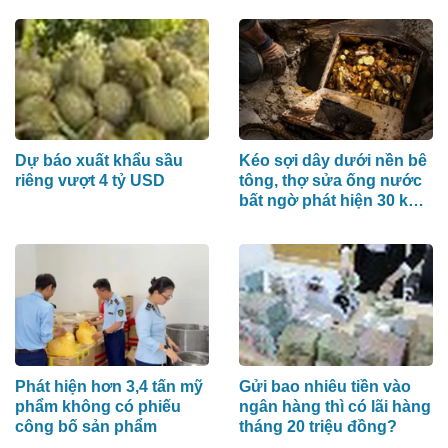
Dự báo xuất khẩu sầu
Kéo sợi dây dưới nền bê
riêng vượt 4 tỷ USD
tông, thợ sửa ống nước
bất ngờ phát hiện 30 kg
tiền vàng, khu vực lập
tức bị phong tỏa
Phát hiện hơn 3,4 tấn mỹ
Gửi bao nhiêu tiền vào
phẩm không có phiếu
ngân hàng thì có lãi hàng
công bố sản phẩm
tháng 20 triệu đồng?