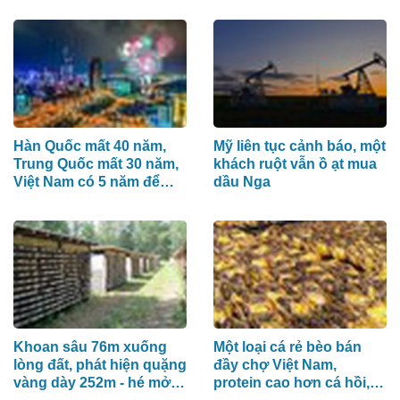
Hàn Quốc mất 40 năm,
Mỹ liên tục cảnh báo, một
Trung Quốc mất 30 năm,
khách ruột vẫn ồ ạt mua
Việt Nam có 5 năm để
dầu Nga
làm điều này
Khoan sâu 76m xuống
Một loại cá rẻ bèo bán
lòng đất, phát hiện quặng
đầy chợ Việt Nam,
vàng dày 252m - hé mở
protein cao hơn cá hồi,