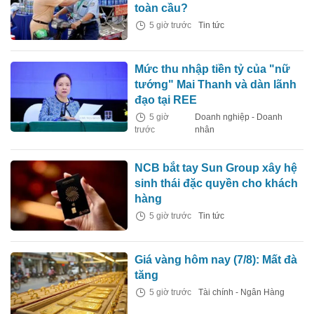
toàn cầu?
5 giờ trước
Tin tức
Mức thu nhập tiền tỷ của "nữ
tướng" Mai Thanh và dàn lãnh
đạo tại REE
5 giờ
Doanh nghiệp - Doanh
trước
nhân
NCB bắt tay Sun Group xây hệ
sinh thái đặc quyền cho khách
hàng
5 giờ trước
Tin tức
Giá vàng hôm nay (7/8): Mất đà
tăng
5 giờ trước
Tài chính - Ngân Hàng