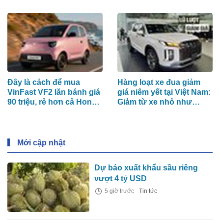
đoàn Hàn Quốc buộc
phải tìm đến Việt Nam
Đây là cách để mua
Hàng loạt xe đua giảm
VinFast VF2 lăn bánh giá
giá niêm yết tại Việt Nam:
90 triệu, rẻ hơn cả Honda
Giảm từ xe nhỏ như
SH 160i
Sonet tới xe lớn như
Palisade, có mẫu bớt cả
trăm triệu đồng
Mới cập nhật
Dự báo xuất khẩu sầu riêng
vượt 4 tỷ USD
5 giờ trước
Tin tức