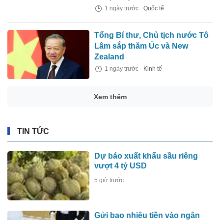
1 ngày trước
Quốc tế
Tổng Bí thư, Chủ tịch nước Tô
Lâm sắp thăm Úc và New
Zealand
1 ngày trước
Kinh tế
Xem thêm
TIN TỨC
Dự báo xuất khẩu sầu riêng
vượt 4 tỷ USD
5 giờ trước
Gửi bao nhiêu tiền vào ngân