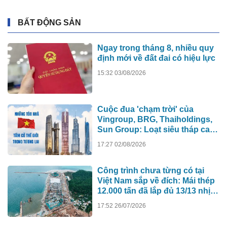
BẤT ĐỘNG SẢN
Ngay trong tháng 8, nhiều quy
định mới về đất đai có hiệu lực
15:32 03/08/2026
Cuộc đua 'chạm trời' của
Vingroup, BRG, Thaiholdings,
Sun Group: Loạt siêu tháp cao
hơn 500m xô đổ kỷ lục cũ, ai sẽ
17:27 02/08/2026
xây tòa nhà cao nhất Việt Nam?
Công trình chưa từng có tại
Việt Nam sắp về đích: Mái thép
12.000 tấn đã lắp đủ 13/13 nhịp,
nhà biểu diễn 4.000 chỗ lớn
17:52 26/07/2026
hơn nơi trao giải Oscar dần lộ
diện