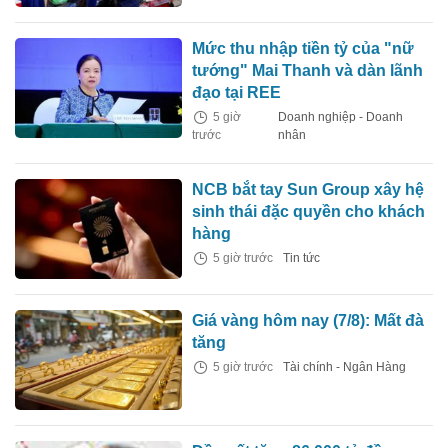
Mức thu nhập tiền tỷ của "nữ
tướng" Mai Thanh và dàn lãnh
đạo tại REE
5 giờ
Doanh nghiệp - Doanh
trước
nhân
NCB bắt tay Sun Group xây hệ
sinh thái đặc quyền cho khách
hàng
5 giờ trước
Tin tức
Giá vàng hôm nay (7/8): Mất đà
tăng
5 giờ trước
Tài chính - Ngân Hàng