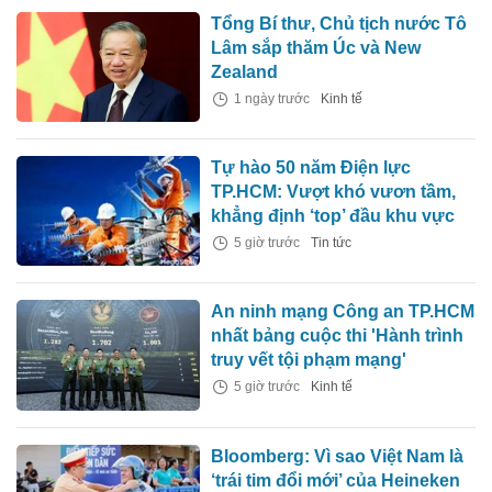
Tổng Bí thư, Chủ tịch nước Tô
Lâm sắp thăm Úc và New
Zealand
1 ngày trước
Kinh tế
Tự hào 50 năm Điện lực
TP.HCM: Vượt khó vươn tầm,
khẳng định ‘top’ đầu khu vực
5 giờ trước
Tin tức
An ninh mạng Công an TP.HCM
nhất bảng cuộc thi 'Hành trình
truy vết tội phạm mạng'
5 giờ trước
Kinh tế
Bloomberg: Vì sao Việt Nam là
‘trái tim đổi mới’ của Heineken