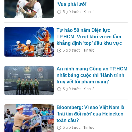
'Vua phá lưới'
5 giờ trước
Kinh tế
Tự hào 50 năm Điện lực
TP.HCM: Vượt khó vươn tầm,
khẳng định ‘top’ đầu khu vực
5 giờ trước
Tin tức
An ninh mạng Công an TP.HCM
nhất bảng cuộc thi 'Hành trình
truy vết tội phạm mạng'
5 giờ trước
Kinh tế
Bloomberg: Vì sao Việt Nam là
‘trái tim đổi mới’ của Heineken
toàn cầu?
5 giờ trước
Tin tức