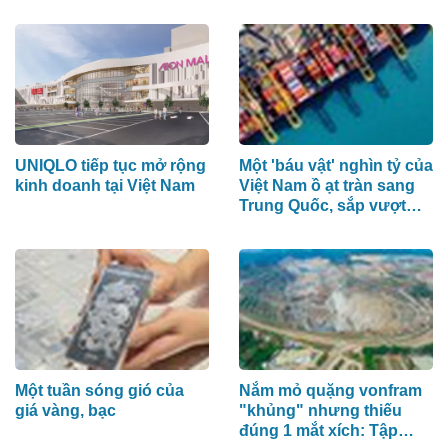
tiềm năng của khu mỏ tỷ
được Nhật Bản tích cực
đô
nhập khẩu
UNIQLO tiếp tục mở rộng
Một 'báu vật' nghìn tỷ của
kinh doanh tại Việt Nam
Việt Nam ồ ạt tràn sang
Trung Quốc, sắp vượt
Thái Lan ở một chỉ số
cực quan trọng
Một tuần sóng gió của
Nắm mỏ quặng vonfram
giá vàng, bạc
"khủng" nhưng thiếu
đúng 1 mắt xích: Tập