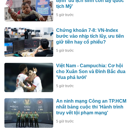
định 'du lịch sinh con lấy quốc
tịch Mỹ'
5 giờ trước
Chứng khoán 7-8: VN-Index
bước vào nhịp tích lũy, ưu tiên
giữ tiền hay cổ phiếu?
5 giờ trước
Việt Nam - Campuchia: Cơ hội
cho Xuân Son và Đình Bắc đua
'Vua phá lưới'
5 giờ trước
An ninh mạng Công an TP.HCM
nhất bảng cuộc thi 'Hành trình
truy vết tội phạm mạng'
5 giờ trước