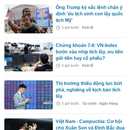
Ông Trump ký sắc lệnh chặn ý
định 'du lịch sinh con lấy quốc
tịch Mỹ'
5 giờ trước
Kinh tế
Chứng khoán 7-8: VN-Index
bước vào nhịp tích lũy, ưu tiên
giữ tiền hay cổ phiếu?
5 giờ trước
Kinh tế
Thị trường thiếu động lực bứt
phá, nghiêng về kịch bản tích
lũy
5 giờ trước
Tài chính - Ngân Hàng
Việt Nam - Campuchia: Cơ hội
cho Xuân Son và Đình Bắc đua