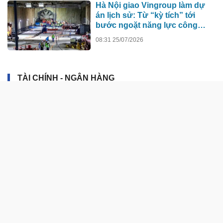
Hà Nội giao Vingroup làm dự
án lịch sử: Từ “kỳ tích” tới
bước ngoặt năng lực công
nghệ quốc gia
08:31 25/07/2026
TÀI CHÍNH - NGÂN HÀNG
Thị trường thiếu động lực bứt
phá, nghiêng về kịch bản tích
lũy
5 giờ trước
Giá vàng hôm nay (7/8): Mất đà
tăng
5 giờ trước