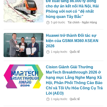
Đề xuất tăng 86.000 tỷ đồng
cho dự án kết nối Hà Nội, Hải
Phòng với nơi có “đệ nhất
hùng quan Tây Bắc”
5 giờ trước
Tài chính - Ngân Hàng
Huawei trở thành Đối tác sự
kiện của GSMA M360 ASEAN
2026
1 ngày trước
Quốc tế
Cision Giành Giải Thưởng
MarTech Breakthrough 2026 ở
hạng mục Lắng Nghe Mạng Xã
Hội, Phân Phối Thông Cáo Báo
Chí và Tối Ưu Hóa Công Cụ Trả
Lời (AEO)
1 ngày trước
Quốc tế