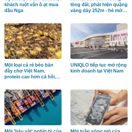
khách ruột vẫn ồ ạt mua
lòng đất, phát hiện quặng
dầu Nga
vàng dày 252m - hé mở
tiềm năng của khu mỏ tỷ
đô
Một loại cá rẻ bèo bán
UNIQLO tiếp tục mở rộng
đầy chợ Việt Nam,
kinh doanh tại Việt Nam
protein cao hơn cá hồi,
được Nhật Bản tích cực
nhập khẩu
Một 'báu vật' nghìn tỷ của
Một tuần sóng gió của