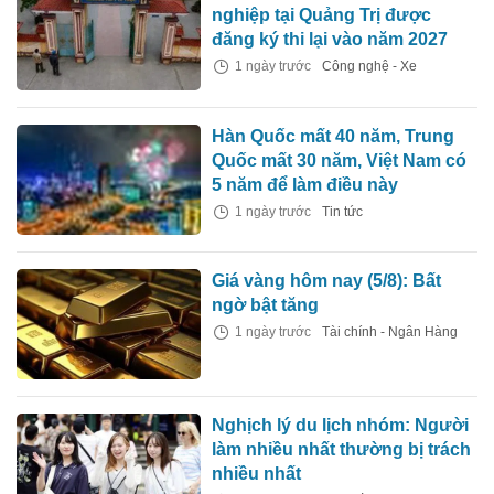
nghiệp tại Quảng Trị được
đăng ký thi lại vào năm 2027
1 ngày trước
Công nghệ - Xe
Hàn Quốc mất 40 năm, Trung
Quốc mất 30 năm, Việt Nam có
5 năm để làm điều này
1 ngày trước
Tin tức
Giá vàng hôm nay (5/8): Bất
ngờ bật tăng
1 ngày trước
Tài chính - Ngân Hàng
Nghịch lý du lịch nhóm: Người
làm nhiều nhất thường bị trách
nhiều nhất