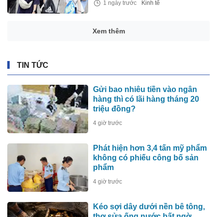
1 ngày trước
Kinh tế
Xem thêm
TIN TỨC
Gửi bao nhiêu tiền vào ngân
hàng thì có lãi hàng tháng 20
triệu đồng?
4 giờ trước
Phát hiện hơn 3,4 tấn mỹ phẩm
không có phiếu công bố sản
phẩm
4 giờ trước
Kéo sợi dây dưới nền bê tông,
thợ sửa ống nước bất ngờ