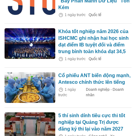
"Bẫy Phân Mảnh Dữ Liệu" Tốn
Kém
1 ngày trước
Quốc tế
Khóa tốt nghiệp năm 2026 của
ISHCMC ghi nhận hai học sinh
đạt điểm IB tuyệt đối và điểm
trung bình toàn khóa đạt 34,5
1 ngày trước
Quốc tế
Cổ phiếu ANT biến động mạnh,
Antesco chính thức lên tiếng
1 ngày
Doanh nghiệp - Doanh
trước
nhân
5 thí sinh dính tiêu cực thi tốt
nghiệp tại Quảng Trị được
đăng ký thi lại vào năm 2027