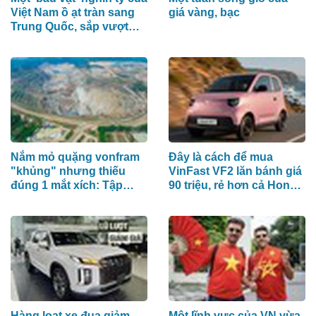
Việt Nam ồ ạt tràn sang
giá vàng, bạc
Trung Quốc, sắp vượt
Thái Lan ở một chỉ số
cực quan trọng
Nắm mỏ quặng vonfram
Đây là cách để mua
"khủng" nhưng thiếu
VinFast VF2 lăn bánh giá
đúng 1 mắt xích: Tập
90 triệu, rẻ hơn cả Honda
đoàn Hàn Quốc buộc
SH 160i
phải tìm đến Việt Nam
Hàng loạt xe đua giảm
Một lĩnh vực của VN vừa