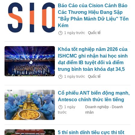
Báo Cáo của Cision Cảnh Báo
Các Thương Hiệu Đang Sập
"Bẫy Phân Mảnh Dữ Liệu" Tốn
Kém
1 ngày trước
Quốc tế
Khóa tốt nghiệp năm 2026 của
ISHCMC ghi nhận hai học sinh
đạt điểm IB tuyệt đối và điểm
trung bình toàn khóa đạt 34,5
1 ngày trước
Quốc tế
Cổ phiếu ANT biến động mạnh,
Antesco chính thức lên tiếng
1 ngày
Doanh nghiệp - Doanh
trước
nhân
5 thí sinh dính tiêu cực thi tốt