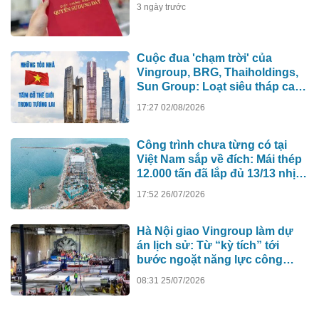
3 ngày trước
Cuộc đua 'chạm trời' của
Vingroup, BRG, Thaiholdings,
Sun Group: Loạt siêu tháp cao
hơn 500m xô đổ kỷ lục cũ, ai sẽ
17:27 02/08/2026
xây tòa nhà cao nhất Việt Nam?
Công trình chưa từng có tại
Việt Nam sắp về đích: Mái thép
12.000 tấn đã lắp đủ 13/13 nhịp,
nhà biểu diễn 4.000 chỗ lớn
17:52 26/07/2026
hơn nơi trao giải Oscar dần lộ
diện
Hà Nội giao Vingroup làm dự
án lịch sử: Từ “kỳ tích” tới
bước ngoặt năng lực công
nghệ quốc gia
08:31 25/07/2026