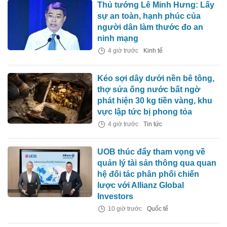
Thủ tướng Lê Minh Hưng: Lấy
sự an toàn, hạnh phúc của
người dân làm thước đo an
ninh mạng
4 giờ trước
Kinh tế
Kéo sợi dây dưới nền bê tông,
thợ sửa ống nước bất ngờ
phát hiện 30 kg tiền vàng, khu
vực lập tức bị phong tỏa
4 giờ trước
Tin tức
UOB thúc đẩy tham vọng về
quản lý tài sản thông qua quan
hệ đối tác phân phối chiến
lược với Allianz Global
Investors
10 giờ trước
Quốc tế