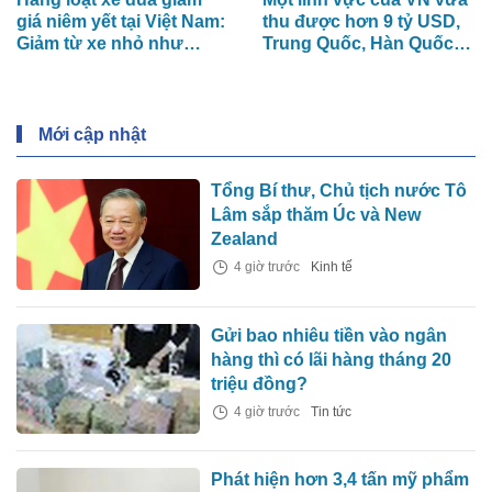
giá niêm yết tại Việt Nam:
thu được hơn 9 tỷ USD,
Giảm từ xe nhỏ như
Trung Quốc, Hàn Quốc
Sonet tới xe lớn như
có đóng góp lớn, riêng
Palisade, có mẫu bớt cả
Nga tăng 185%
trăm triệu đồng
Mới cập nhật
Tổng Bí thư, Chủ tịch nước Tô
Lâm sắp thăm Úc và New
Zealand
4 giờ trước
Kinh tế
Gửi bao nhiêu tiền vào ngân
hàng thì có lãi hàng tháng 20
triệu đồng?
4 giờ trước
Tin tức
Phát hiện hơn 3,4 tấn mỹ phẩm