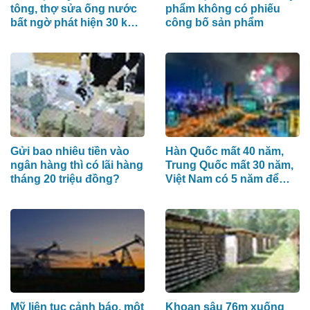
tông, thợ sửa ống nước
phẩm không có phiếu
bất ngờ phát hiện 30 kg
công bố sản phẩm
tiền vàng, khu vực lập
tức bị phong tỏa
Gửi bao nhiêu tiền vào
Hàn Quốc mất 40 năm,
ngân hàng thì có lãi hàng
Trung Quốc mất 30 năm,
tháng 20 triệu đồng?
Việt Nam có 5 năm để
làm điều này
Mỹ liên tục cảnh báo, một
Khoan sâu 76m xuống